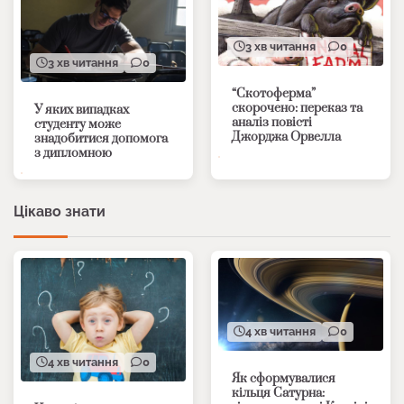
3 хв читання
0
3 хв читання
0
“Скотоферма”
скорочено: переказ та
У яких випадках
аналіз повісті
студенту може
Джорджа Орвелла
знадобитися допомога
з дипломною
Цікаво знати
4 хв читання
0
4 хв читання
0
Як сформувалися
кільця Сатурна: