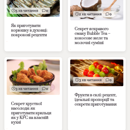
5 хв читання
0
2 хв читання
0
Як приготувати
Секрет яскравого
корюшку в духовці:
смаку Bubble Tea –
покрокові рецепти
кокосове желе та
молочні суміші
3 хв читання
0
3 хв читання
0
Фрукти в склі: рецепт,
ідеальні пропорції та
Секрет хрусткої
секрети приготування
насолоди: як
приготувати крильця
як у KFC на власній
кухні