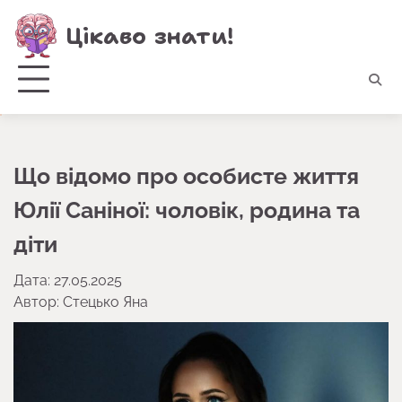
Перейти
Цікаво знати!
до
вмісту
Що відомо про особисте життя
Юлії Саніної: чоловік, родина та
діти
Дата: 27.05.2025
Автор:
Стецько Яна