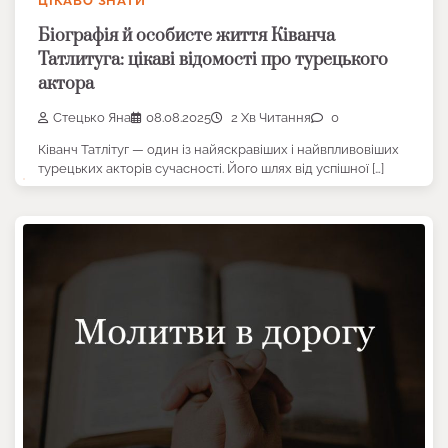
ЦІКАВО ЗНАТИ
Біографія й особисте життя Ківанча
Татлитуга: цікаві відомості про турецького
актора
Стецько Яна
08.08.2025
2 Хв Читання
0
Ківанч Татлітуг — один із найяскравіших і найвпливовіших
турецьких акторів сучасності. Його шлях від успішної […]