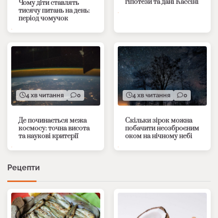
гіпотези та дані Кассіні
Чому діти ставлять
тисячу питань на день:
період чомучок
4 хв читання
0
4 хв читання
0
Де починається межа
Скільки зірок можна
космосу: точна висота
побачити неозброєним
та наукові критерії
оком на нічному небі
Рецепти