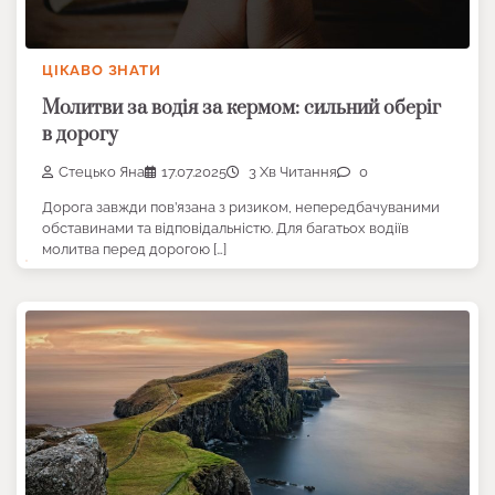
ЦІКАВО ЗНАТИ
Молитви за водія за кермом: сильний оберіг
в дорогу
Стецько Яна
17.07.2025
3 Хв Читання
0
Дорога завжди пов’язана з ризиком, непередбачуваними
обставинами та відповідальністю. Для багатьох водіїв
молитва перед дорогою […]