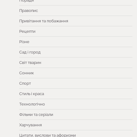
Поради
Правопис
Привітання та побажання
Рецепти
Різне
Сад і город
Світ тварин
Сонник
Спорт
Стиль і краса
Технологічно
Фільми та серіали
Харчування
Цитати, вислови та афоризми