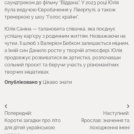
саундтреком до фільму “Віддана”. У 2023 році Юлія
була ведучою Євробачення у Ліверпулі, а також
тренеркою у шоу “Голос країни”.
Юлія Саніна — талановита співачка, яка поєднує
успішну кар’єру з родинним життям. Незважаючи на
чутки, її шлюб з Валерієм Бебком залишається міцним,
а їхній син Данило росте у творчій атмосфері. Юлія
продовжує розвиватися як артистка, розпочавши
сольний проєкт та беручи участь у різноманітних
творчих ініціативах.
Опубліковано у
Цікаво знати
Навігація
Попередній:
Наступний:
записів
Короткі загадки про літо
Ярослав: значення та
для дітей українською
походження імені