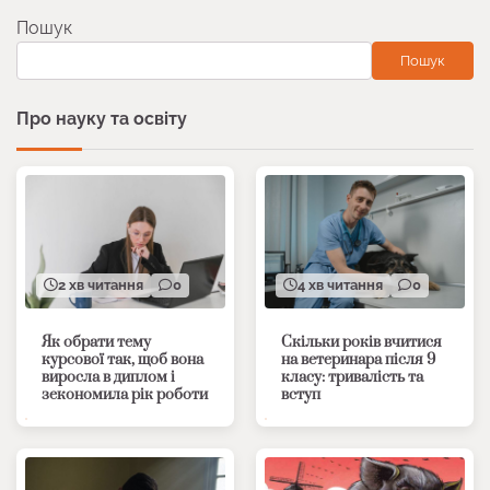
Пошук
Пошук
Про науку та освіту
2 хв читання
0
4 хв читання
0
Як обрати тему
Скільки років вчитися
курсової так, щоб вона
на ветеринара після 9
виросла в диплом і
класу: тривалість та
зекономила рік роботи
вступ