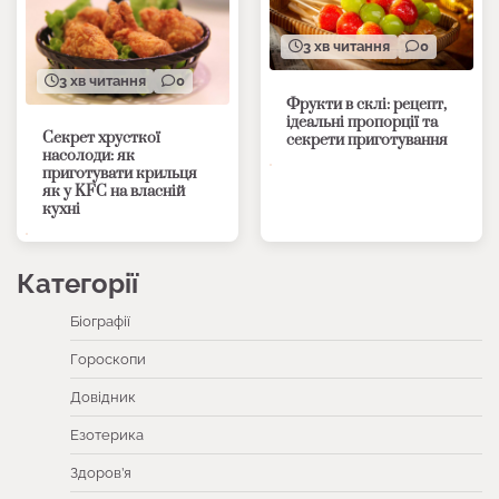
3 хв читання
0
3 хв читання
0
Фрукти в склі: рецепт,
ідеальні пропорції та
Секрет хрусткої
секрети приготування
насолоди: як
приготувати крильця
як у KFC на власній
кухні
Категорії
Біографії
Гороскопи
Довідник
Езотерика
Здоров’я