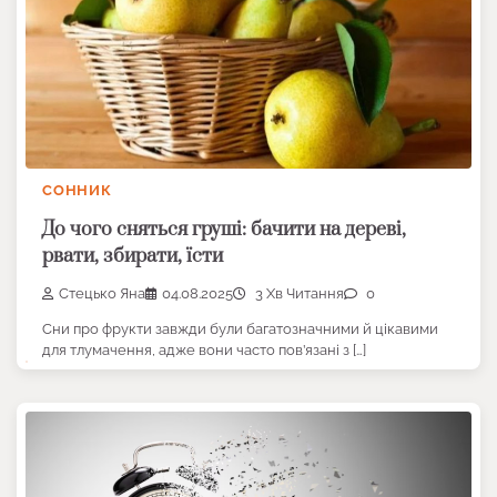
СОННИК
До чого сняться груші: бачити на дереві,
рвати, збирати, їсти
Стецько Яна
04.08.2025
3 Хв Читання
0
Сни про фрукти завжди були багатозначними й цікавими
для тлумачення, адже вони часто пов’язані з […]