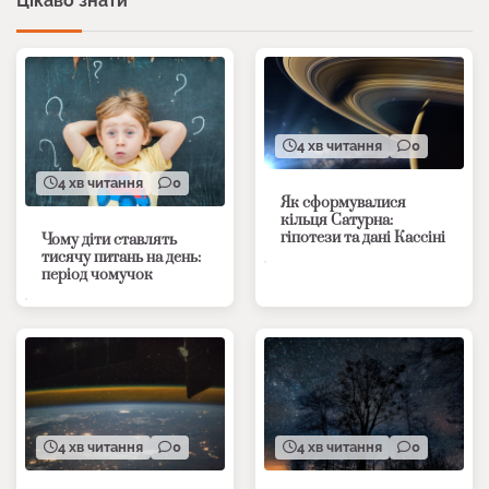
Цікаво знати
4 хв читання
0
4 хв читання
0
Як сформувалися
кільця Сатурна:
гіпотези та дані Кассіні
Чому діти ставлять
тисячу питань на день:
період чомучок
4 хв читання
0
4 хв читання
0