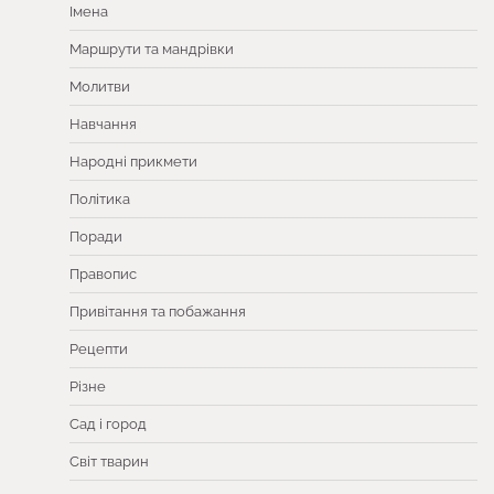
Імена
Маршрути та мандрівки
Молитви
Навчання
Народні прикмети
Політика
Поради
Правопис
Привітання та побажання
Рецепти
Різне
Сад і город
Світ тварин