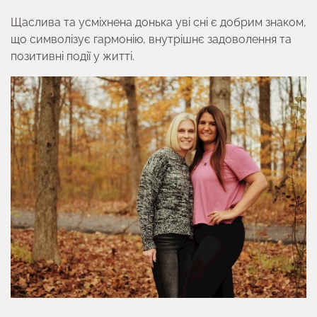
Щаслива та усміхнена донька уві сні є добрим знаком,
що символізує гармонію, внутрішнє задоволення та
позитивні події у житті.