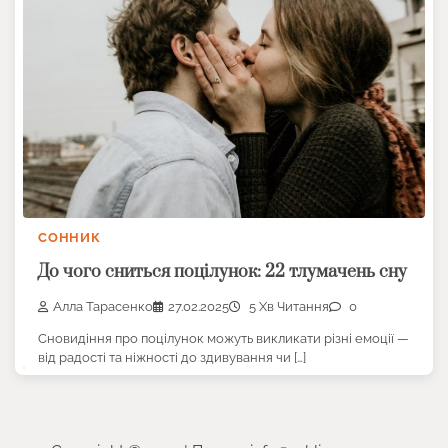
СОННИК
До чого сниться поцілунок: 22 тлумачень сну
Алла Тарасенко
27.02.2025
5 Хв Читання
0
Сновидіння про поцілунок можуть викликати різні емоції —
від радості та ніжності до здивування чи […]