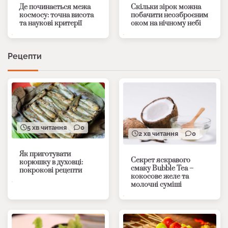
Де починається межа
Скільки зірок можна
космосу: точна висота
побачити неозброєним
та наукові критерії
оком на нічному небі
Рецепти
5 хв читання
0
2 хв читання
0
Як приготувати
Секрет яскравого
корюшку в духовці:
смаку Bubble Tea –
покрокові рецепти
кокосове желе та
молочні суміші