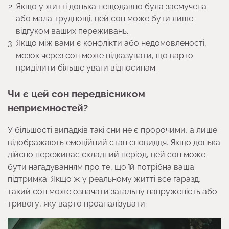
Якщо у житті донька нещодавно була засмучена
або мала труднощі, цей сон може бути лише
відгуком ваших переживань.
Якщо між вами є конфлікти або недомовленості,
мозок через сон може підказувати, що варто
приділити більше уваги відносинам.
Чи є цей сон передвісником
неприємностей?
У більшості випадків такі сни не є пророчими, а лише
відображають емоційний стан сновидця. Якщо донька
дійсно переживає складний період, цей сон може
бути нагадуванням про те, що їй потрібна ваша
підтримка. Якщо ж у реальному житті все гаразд,
такий сон може означати загальну напруженість або
тривогу, яку варто проаналізувати.