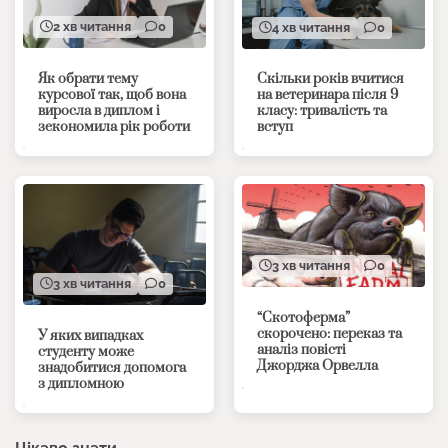
2 хв читання
0
4 хв читання
0
Як обрати тему
Скільки років вчитися
курсової так, щоб вона
на ветеринара після 9
виросла в диплом і
класу: тривалість та
зекономила рік роботи
вступ
3 хв читання
0
3 хв читання
0
“Скотоферма”
скорочено: переказ та
У яких випадках
аналіз повісті
студенту може
Джорджа Орвелла
знадобитися допомога
з дипломною