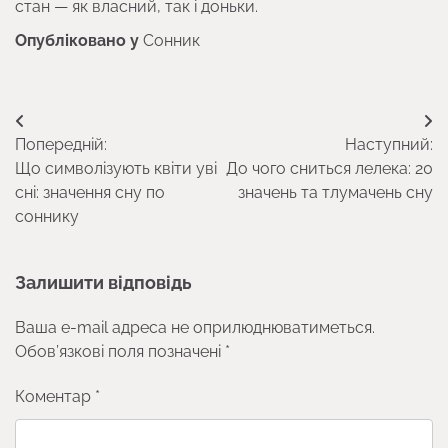
стан — як власний, так і доньки.
Опубліковано у
Сонник
Навігація
Попередній:
Наступний:
записів
Що символізують квіти уві
До чого сниться лелека: 20
сні: значення сну по
значень та тлумачень сну
соннику
Залишити відповідь
Ваша e-mail адреса не оприлюднюватиметься.
Обов’язкові поля позначені
*
Коментар
*