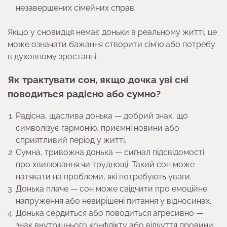
незавершених сімейних справ.
Якщо у сновидця немає доньки в реальному житті, це
може означати бажання створити сім’ю або потребу
в духовному зростанні.
Як трактувати сон, якщо дочка уві сні
поводиться радісно або сумно?
Радісна, щаслива донька — добрий знак, що
символізує гармонію, приємні новини або
сприятливий період у житті.
Сумна, тривожна донька — сигнал підсвідомості
про хвилювання чи труднощі. Такий сон може
натякати на проблеми, які потребують уваги.
Донька плаче — сон може свідчити про емоційне
напруження або невирішені питання у відносинах.
Донька сердиться або поводиться агресивно —
знак внутрішнього конфлікту або відчуття провини.