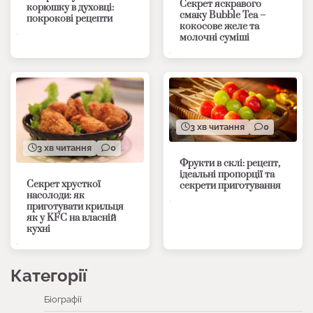
Секрет яскравого
корюшку в духовці:
смаку Bubble Tea –
покрокові рецепти
кокосове желе та
молочні суміші
3 хв читання
0
3 хв читання
0
Фрукти в склі: рецепт,
ідеальні пропорції та
Секрет хрусткої
секрети приготування
насолоди: як
приготувати крильця
як у KFC на власній
кухні
Категорії
Біографії