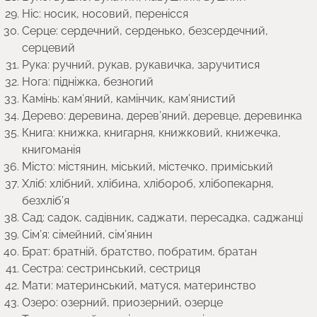
Ніс: носик, носовий, перенісся
Серце: сердечний, серденько, безсердечний,
серцевий
Рука: ручний, рукав, рукавичка, заручитися
Нога: підніжка, безногий
Камінь: кам’яний, камінчик, кам’янистий
Дерево: деревина, дерев’яний, деревце, деревинка
Книга: книжка, книгарня, книжковий, книжечка,
книгоманія
Місто: містянин, міський, містечко, приміський
Хліб: хлібний, хлібина, хлібороб, хлібопекарня,
безхліб’я
Сад: садок, садівник, саджати, пересадка, саджанці
Сім’я: сімейний, сім’янин
Брат: братній, братство, побратим, братан
Сестра: сестринський, сестриця
Мати: материнський, матуся, материнство
Озеро: озерний, приозерний, озерце