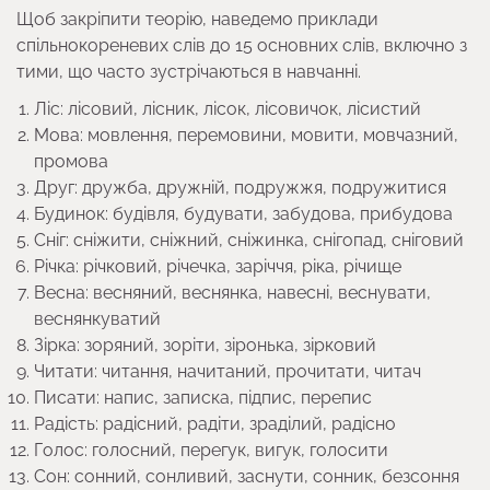
Щоб закріпити теорію, наведемо приклади
спільнокореневих слів до 15 основних слів, включно з
тими, що часто зустрічаються в навчанні.
Ліс: лісовий, лісник, лісок, лісовичок, лісистий
Мова: мовлення, перемовини, мовити, мовчазний,
промова
Друг: дружба, дружній, подружжя, подружитися
Будинок: будівля, будувати, забудова, прибудова
Сніг: сніжити, сніжний, сніжинка, снігопад, сніговий
Річка: річковий, річечка, заріччя, ріка, річище
Весна: весняний, веснянка, навесні, веснувати,
веснянкуватий
Зірка: зоряний, зоріти, зіронька, зірковий
Читати: читання, начитаний, прочитати, читач
Писати: напис, записка, підпис, перепис
Радість: радісний, радіти, зраділий, радісно
Голос: голосний, перегук, вигук, голосити
Сон: сонний, сонливий, заснути, сонник, безсоння