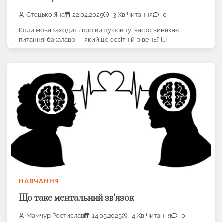
Стецько Яна
22.04.2025
3 Хв Читання
0
Коли мова заходить про вищу освіту, часто виникає
питання: бакалавр — який це освітній рівень? […]
НАВЧАННЯ
Що таке ментальний зв’язок
Мамчур Ростислав
14.05.2025
4 Хв Читання
0