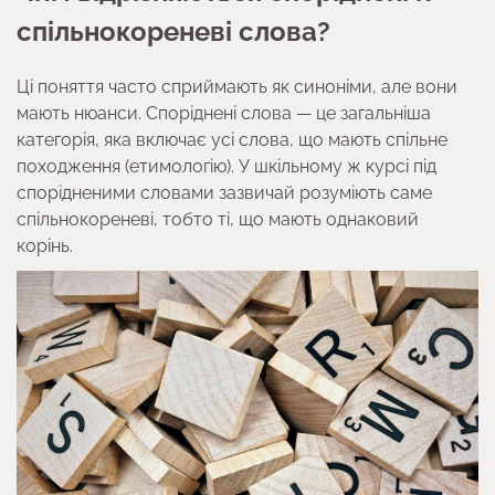
спільнокореневі слова?
Ці поняття часто сприймають як синоніми, але вони
мають нюанси. Споріднені слова — це загальніша
категорія, яка включає усі слова, що мають спільне
походження (етимологію). У шкільному ж курсі під
спорідненими словами зазвичай розуміють саме
спільнокореневі, тобто ті, що мають однаковий
корінь.