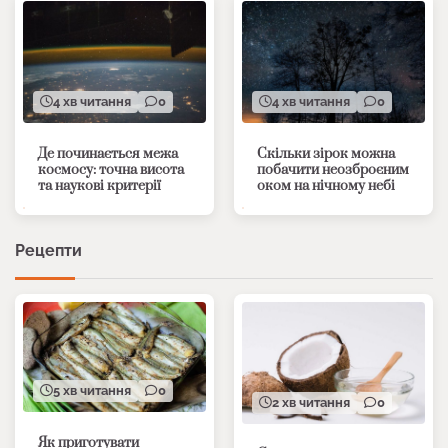
4 хв читання
0
4 хв читання
0
Де починається межа
Скільки зірок можна
космосу: точна висота
побачити неозброєним
та наукові критерії
оком на нічному небі
Рецепти
5 хв читання
0
2 хв читання
0
Як приготувати