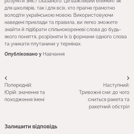
розуміти зміст сказаного. Це важливий елемент як
для школярів, так і для всіх, хто прагне грамотно
володіти українською мовою. Використовуючи
наведені приклади та правила, ви легко зможете
знайти й підібрати спільнокореневі слова до будь-
якого поняття, розрізняти їх із формами одного слова
та уникати плутанини у термінах.
Опубліковано у
Навчання
Навігація
Попередній:
Наступний:
записів
Юрій: значення та
Тривожні сни: до чого
походження імені
сниться ракета та
ракетний обстріл
Залишити відповідь