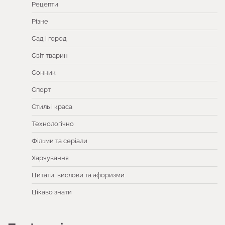
Рецепти
Різне
Сад і город
Світ тварин
Сонник
Спорт
Стиль і краса
Технологічно
Фільми та серіали
Харчування
Цитати, вислови та афоризми
Цікаво знати