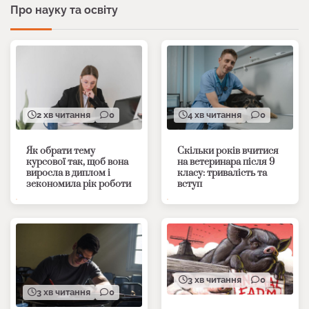
Про науку та освіту
2 хв читання
0
4 хв читання
0
Як обрати тему
Скільки років вчитися
курсової так, щоб вона
на ветеринара після 9
виросла в диплом і
класу: тривалість та
зекономила рік роботи
вступ
3 хв читання
0
3 хв читання
0