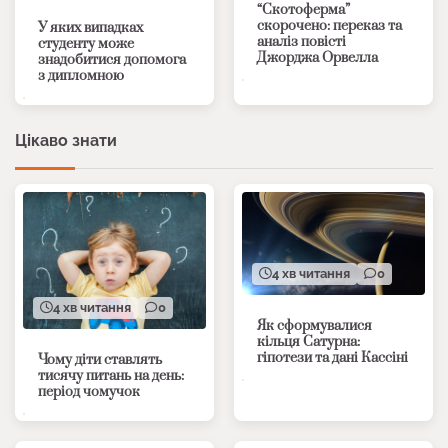
“Скотоферма”
скорочено: переказ та
У яких випадках
аналіз повісті
студенту може
Джорджа Орвелла
знадобитися допомога
з дипломною
Цікаво знати
4 хв читання
0
4 хв читання
0
Як сформувалися
кільця Сатурна:
гіпотези та дані Кассіні
Чому діти ставлять
тисячу питань на день:
період чомучок