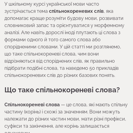
У шкільному курсі української мови часто
зустрічається тема
спільнокореневих слів
, яка
допомагає краще розуміти будову мови, розвивати
словниковий запас та орієнтуватися у морфемному
аналізі. Але навіть дорослі іноді плутають ці слова з
формами одного й того самого слова або
спорідненими словами. У цій статті ми розглянемо,
що таке спільнокореневі слова, чим вони
відрізняються від споріднених слів, як правильно
підібрати подібні слова, та наведемо 50 прикладів
спільнокореневих слів до різних базових понять.
Що таке спільнокореневі слова?
Спільнокореневі слова
— це слова, які мають спільну
частину (корінь) і схожі за значенням. Вони можуть
належати до різних частин мови, мати різні префікси,
суфікси та закінчення, але корінь залишається