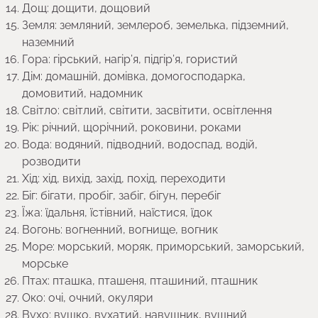
Дощ: дощити, дощовий
Земля: земляний, землероб, земелька, підземний,
наземний
Гора: гірський, нагір’я, підгір’я, гористий
Дім: домашній, домівка, домогосподарка,
домовитий, надомник
Світло: світлий, світити, засвітити, освітлення
Рік: річний, щорічний, роковини, роками
Вода: водяний, підводний, водоспад, водій,
розводити
Хід: хід, вихід, захід, похід, переходити
Біг: бігати, пробіг, забіг, бігун, перебіг
Їжа: їдальня, їстівний, наїстися, їдок
Вогонь: вогненний, вогнище, вогник
Море: морський, моряк, приморський, заморський,
морське
Птах: пташка, пташеня, пташиний, пташник
Око: очі, очний, окуляри
Вухо: вушко, вухатий, навушник, вушний