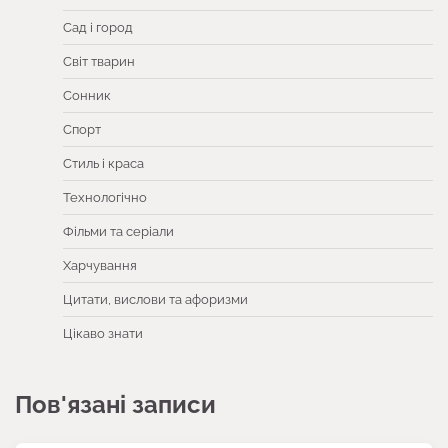
Сад і город
Світ тварин
Сонник
Спорт
Стиль і краса
Технологічно
Фільми та серіали
Харчування
Цитати, вислови та афоризми
Цікаво знати
Пов'язані записи