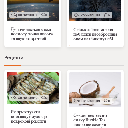
4 хв читання
0
4 хв читання
0
Де починається межа
Скільки зірок можна
космосу: точна висота
побачити неозброєним
та наукові критерії
оком на нічному небі
Рецепти
5 хв читання
0
2 хв читання
0
Як приготувати
Секрет яскравого
корюшку в духовці:
смаку Bubble Tea –
покрокові рецепти
кокосове желе та