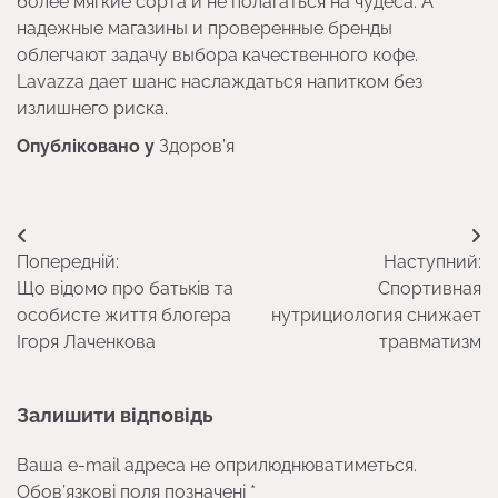
более мягкие сорта и не полагаться на чудеса. А
надежные магазины и проверенные бренды
облегчают задачу выбора качественного кофе.
Lavazza дает шанс наслаждаться напитком без
излишнего риска.
Опубліковано у
Здоров’я
Навігація
Попередній:
Наступний:
записів
Що відомо про батьків та
Спортивная
особисте життя блогера
нутрициология снижает
Ігоря Лаченкова
травматизм
Залишити відповідь
Ваша e-mail адреса не оприлюднюватиметься.
Обов’язкові поля позначені
*