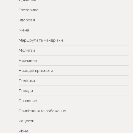
Езотерика
Здоров’я
Імена
Маршрути та мандрівки
Молитви
Навчання
Народні прикмети
Політика
Поради
Правопис
Привітання та побажання
Рецепти
Різне