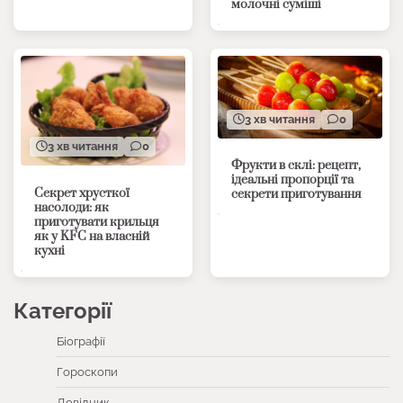
молочні суміші
3 хв читання
0
3 хв читання
0
Фрукти в склі: рецепт,
ідеальні пропорції та
Секрет хрусткої
секрети приготування
насолоди: як
приготувати крильця
як у KFC на власній
кухні
Категорії
Біографії
Гороскопи
Довідник