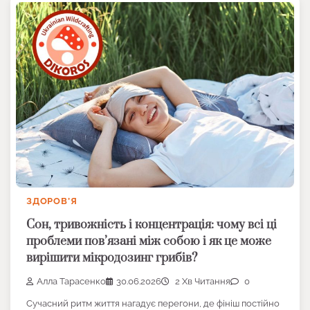
ЗДОРОВ’Я
Сон, тривожність і концентрація: чому всі ці
проблеми пов’язані між собою і як це може
вирішити мікродозинг грибів?
Алла Тарасенко
30.06.2026
2 Хв Читання
0
Сучасний ритм життя нагадує перегони, де фініш постійно