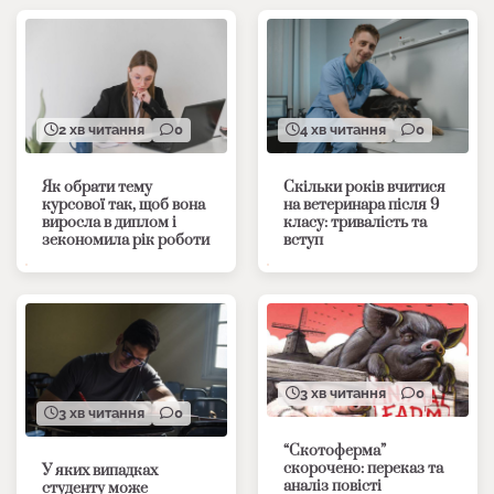
2 хв читання
0
4 хв читання
0
Як обрати тему
Скільки років вчитися
курсової так, щоб вона
на ветеринара після 9
виросла в диплом і
класу: тривалість та
зекономила рік роботи
вступ
3 хв читання
0
3 хв читання
0
“Скотоферма”
скорочено: переказ та
У яких випадках
аналіз повісті
студенту може