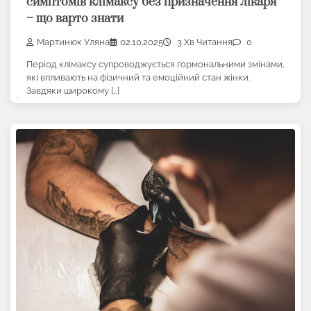
симптомів клімаксу без призначення лікаря
– що варто знати
Мартинюк Уляна
02.10.2025
3 Хв Читання
0
Період клімаксу супроводжується гормональними змінами,
які впливають на фізичний та емоційний стан жінки.
Завдяки широкому […]