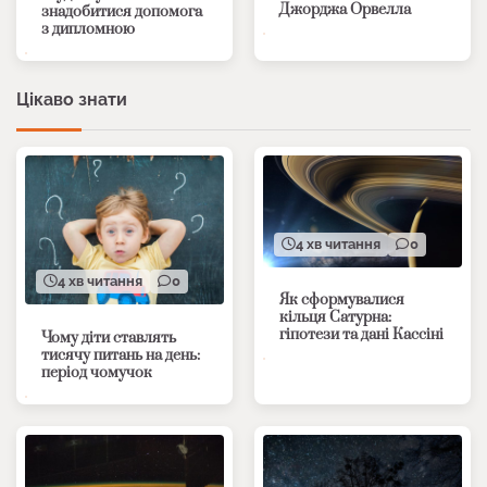
Джорджа Орвелла
знадобитися допомога
з дипломною
Цікаво знати
4 хв читання
0
4 хв читання
0
Як сформувалися
кільця Сатурна:
гіпотези та дані Кассіні
Чому діти ставлять
тисячу питань на день:
період чомучок