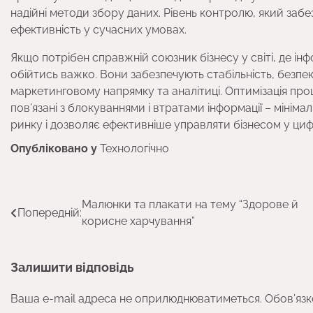
надійні методи збору даних. Рівень контролю, який забе
ефективність у сучасних умовах.
Якщо потрібен справжній союзник бізнесу у світі, де ін
обійтись важко. Вони забезпечують стабільність, безпе
маркетинговому напрямку та аналітиці. Оптимізація про
пов’язані з блокуваннями і втратами інформації – мінім
ринку і дозволяє ефективніше управляти бізнесом у ци
Опубліковано у
Технологічно
Навігація
Малюнки та плакати на тему “Здорове й
Попередній:
корисне харчування”
записів
Залишити відповідь
Ваша e-mail адреса не оприлюднюватиметься.
Обов’язк