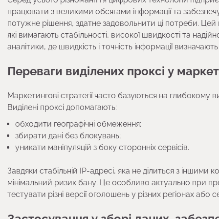
працювати з великими обсягами інформації та забезпеч
потужне рішення, здатне задовольнити ці потреби. Цей 
які вимагають стабільності, високої швидкості та надій
аналітики, де швидкість і точність інформації визначають 
Переваги виділених проксі у марке
Маркетингові стратегії часто базуються на глибокому вив
Виділені проксі допомагають:
обходити географічні обмеження;
збирати дані без блокувань;
уникати маніпуляцій з боку сторонніх сервісів.
Завдяки стабільній IP-адресі, яка не ділиться з іншими 
мінімальний ризик бану. Це особливо актуально при пр
тестувати різні версії оголошень у різних регіонах або с
Застосування у зборі даних, забезп