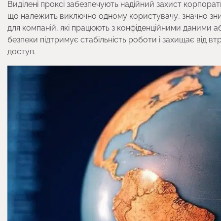
Виділені проксі забезпечують надійний захист корпорати
що належить виключно одному користувачу, значно зни
для компаній, які працюють з конфіденційними даними 
безпеки підтримує стабільність роботи і захищає від в
доступ.