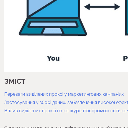
ЗМІСТ
Переваги виділених проксі у маркетингових кампаніях
Застосування у зборі даних, забезпечення високої ефект
Вплив виділених проксі на конкурентоспроможність ком
Серед усього різноманіття цифрових технологій підпр