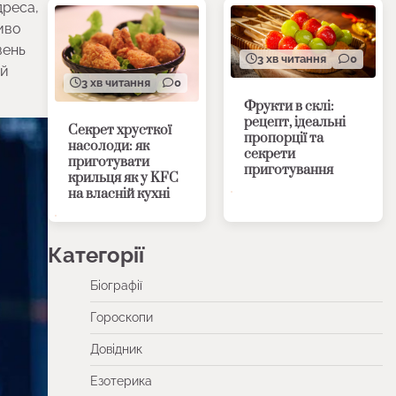
дреса,
иво
вень
3 хв читання
0
ий
3 хв читання
0
Фрукти в склі:
рецепт, ідеальні
Секрет хрусткої
пропорції та
насолоди: як
секрети
приготувати
приготування
крильця як у KFC
на власній кухні
Категорії
Біографії
Гороскопи
Довідник
Езотерика