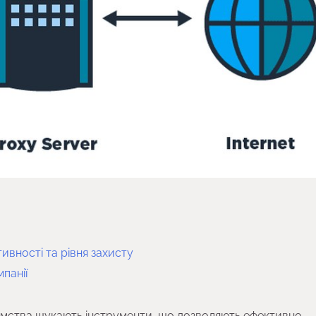
ивності та рівня захисту
панії
иємства шукають інструменти, що дозволяють ефективно