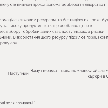
зпечують виділені проксі, допомагає зберегти лідерство і
формація є ключовим ресурсом, то без виділених проксі бу
ку та високу продуктивність, що особливо цінно в
цесів збору і обробки даних стає доступнішою, а ризики
альними. Використання цього ресурсу підсилює позиції комп
фрову еру.
Чому німецька – мова можливостей для ж
Наступний:
кар’єри в 
ові поля позначені
*