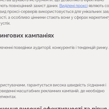
ують повноцінний захист даних.
Виділені проксі
являють с
вид проксі-серверів використовується для унікальних зав
ності, а особливо цінними стають вони у сферах маркетинг
успіх.
тингових кампаніях
ченні поведінки аудиторії, конкурентів і тенденцій ринку.
користувачами, гарантується висока швидкість з’єднання і
оведенні масштабних рекламних кампаній, де необхідно
егментах.
ечення високої ефективності та рівня