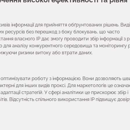
вів інформації для прийняття обґрунтованих рішень. Виді
их ресурсів без перешкод з боку блокувань, що часто
ання власного IP дає змогу проводити збір інформації з р
 для аналізу конкурентного середовища та моніторингу 
нижуючи ризики витоку або втрати даних.
є оптимізувати роботу з інформацією. Вони дозволяють ш
терні для інших видів проксі. Для маркетологів це означа
даптації стратегій. У сфері аналітики це прискорює збір і
ітів. Відсутність спільного використання IP підвищує довір