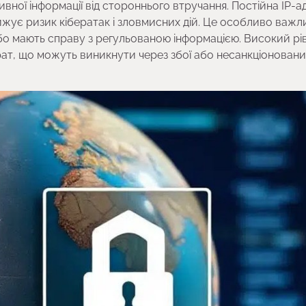
вної інформації від стороннього втручання. Постійна IP-а
жує ризик кібератак і зловмисних дій. Це особливо важл
або мають справу з регульованою інформацією. Високий рі
трат, що можуть виникнути через збої або несанкціонован