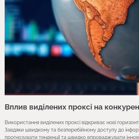
Вплив виділених проксі на конкуре
Використання виділених проксі відкриває нові горизонт
Завдяки швидкому та безперебійному доступу до інформа
прогнозувати тенденції та швидко впроваджувати іннова