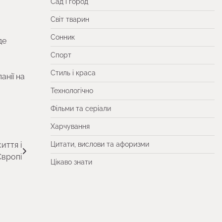
Сад і город
Світ тварин
Сонник
де
Спорт
Стиль і краса
анії на
Технологічно
Фільми та серіали
Харчування
иття і
Цитати, вислови та афоризми
Європі
Цікаво знати