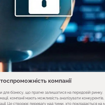
нтоспроможність компанії
и для бізнесу, що прагне залишатися на передовій ринку.
ції, компанії мають можливість аналізувати конкурентів,
ції. Це створює перевагу над тими, хто покладається на