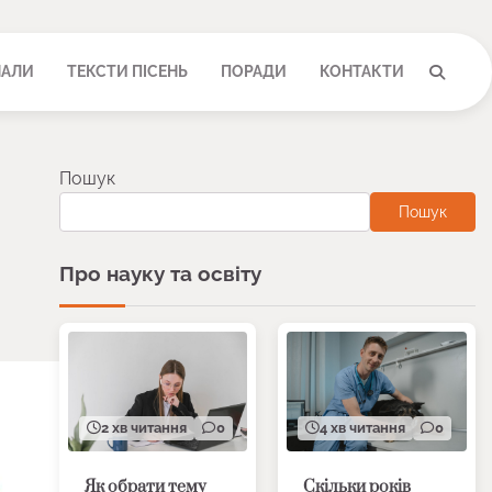
НАЛИ
ТЕКСТИ ПІСЕНЬ
ПОРАДИ
КОНТАКТИ
Пошук
Пошук
Про науку та освіту
2 хв читання
0
4 хв читання
0
Як обрати тему
Скільки років