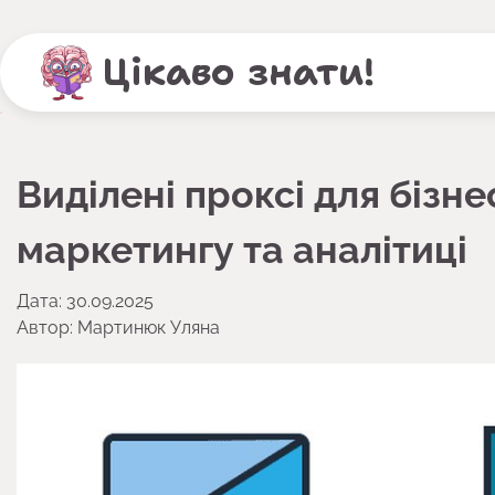
Перейти
до
Цікаво знати!
вмісту
Виділені проксі для бізне
маркетингу та аналітиці
Дата: 30.09.2025
Автор:
Мартинюк Уляна