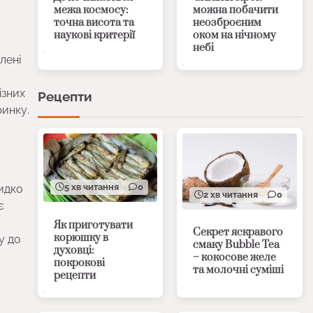
межа космосу:
можна побачити
точна висота та
неозброєним
наукові критерії
оком на нічному
небі
лені
ізних
Рецепти
ринку.
5 хв читання
0
видко
2 хв читання
0
є
Як приготувати
Секрет яскравого
корюшку в
у до
смаку Bubble Tea
духовці:
– кокосове желе
покрокові
та молочні суміші
рецепти