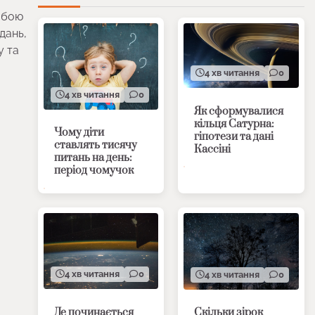
обою
дань,
у та
4 хв читання
0
4 хв читання
0
Як сформувалися
кільця Сатурна:
Чому діти
гіпотези та дані
ставлять тисячу
Кассіні
питань на день:
період чомучок
4 хв читання
0
4 хв читання
0
Де починається
Скільки зірок