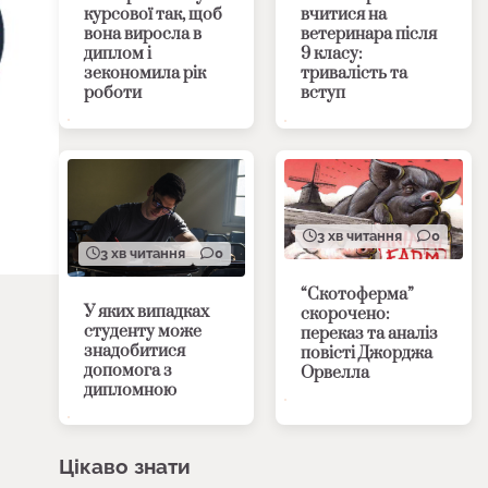
курсової так, щоб
вчитися на
вона виросла в
ветеринара після
диплом і
9 класу:
зекономила рік
тривалість та
роботи
вступ
3 хв читання
0
3 хв читання
0
“Скотоферма”
У яких випадках
скорочено:
студенту може
переказ та аналіз
знадобитися
повісті Джорджа
допомога з
Орвелла
дипломною
Цікаво знати