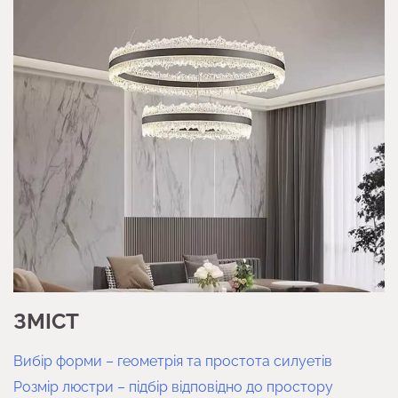
ЗМІСТ
Вибір форми – геометрія та простота силуетів
Розмір люстри – підбір відповідно до простору