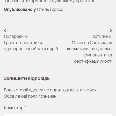
забезпечить гармонію в будь-якому просторі.
Опубліковано у
Стиль і краса
Навігація
Попередній:
Наступний:
записів
Гранітні пам’ятники
Malevich Care: склад
одинарні – як обрати виріб
косметики, натуральні
компоненти та
сертифікація якості
Залишити відповідь
Ваша e-mail адреса не оприлюднюватиметься.
Обов’язкові поля позначені
*
Коментар
*