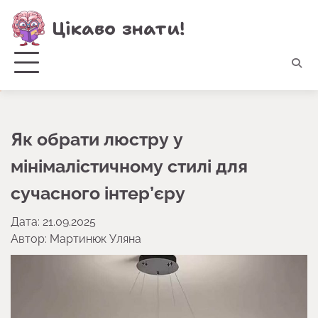
Перейти
Цікаво знати!
до
вмісту
Як обрати люстру у
мінімалістичному стилі для
сучасного інтер’єру
Дата: 21.09.2025
Автор:
Мартинюк Уляна