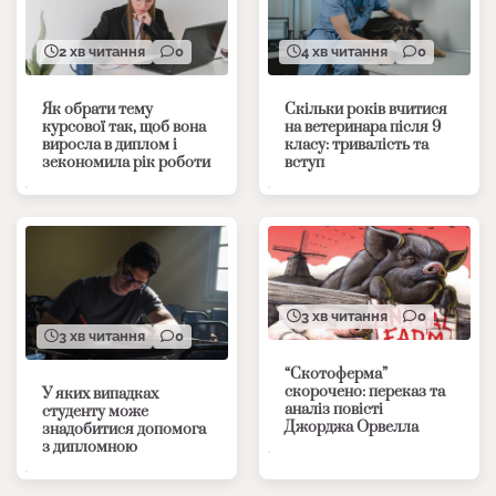
2 хв читання
0
4 хв читання
0
Як обрати тему
Скільки років вчитися
курсової так, щоб вона
на ветеринара після 9
виросла в диплом і
класу: тривалість та
зекономила рік роботи
вступ
3 хв читання
0
3 хв читання
0
“Скотоферма”
скорочено: переказ та
У яких випадках
аналіз повісті
студенту може
Джорджа Орвелла
знадобитися допомога
з дипломною