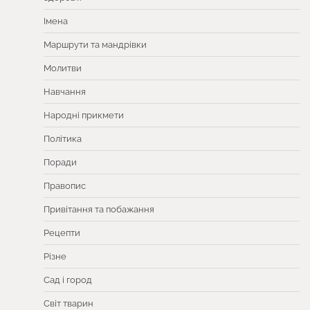
Імена
Маршрути та мандрівки
Молитви
Навчання
Народні прикмети
Політика
Поради
Правопис
Привітання та побажання
Рецепти
Різне
Сад і город
Світ тварин