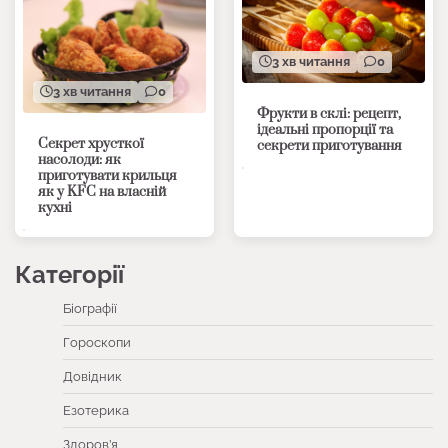
3 хв читання
0
3 хв читання
0
Фрукти в склі: рецепт,
ідеальні пропорції та
Секрет хрусткої
секрети приготування
насолоди: як
приготувати крильця
як у KFC на власній
кухні
Категорії
Біографії
Гороскопи
Довідник
Езотерика
Здоров’я