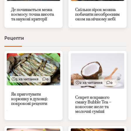
Де починається межа
Скільки зірок можна
космосу: точна висота
побачити неозброєним
та наукові критерії
оком на нічному небі
Рецепти
5 хв читання
0
2 хв читання
0
Як приготувати
Секрет яскравого
корюшку в духовці:
смаку Bubble Tea –
покрокові рецепти
кокосове желе та
молочні суміші