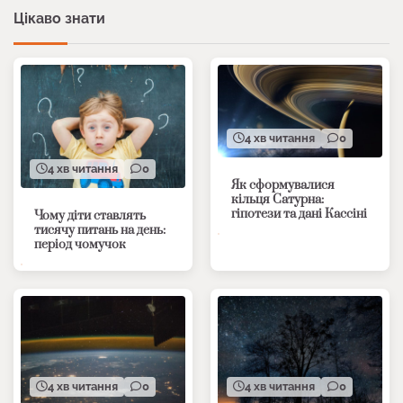
Цікаво знати
4 хв читання
0
4 хв читання
0
Як сформувалися
кільця Сатурна:
гіпотези та дані Кассіні
Чому діти ставлять
тисячу питань на день:
період чомучок
4 хв читання
0
4 хв читання
0