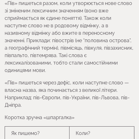
«Пів» пишеться разом, коли утворюється нове слово
зі зміненим лексичним значенням (воно вже
сприймається як єдине поняття). Також коли
наступне слово не в родовому відмінку, а в
називному відмінку або вжите в переносному
значенні. Приклади: півострів (не “половина острова”,
а географічний термін), півмісяць, півкуля, півзахисник,
півпальто, півтемрява. Такі слова є
лексикалізованими, тобто стали самостійними
одиницями мови.
«Пів» пишеться через дефіс, коли наступне слово —
власна назва, яка починається з великої літери.
Наприклад: пів-Європи, пів-України, пів-Львова, пів-
Дніпра.
Коротка зручна «шпаргалка»
Як пишемо?
Коли?