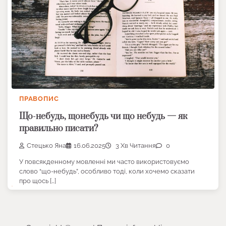
ПРАВОПИС
Що-небудь, щонебудь чи що небудь — як
правильно писати?
Стецько Яна
16.06.2025
3 Хв Читання
0
У повсякденному мовленні ми часто використовуємо
слово “що-небудь”, особливо тоді, коли хочемо сказати
про щось […]