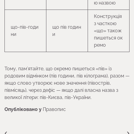
ю назвою
Конструкція
з часткою
що-пів-годи
що пів годин
«що» також
ни
и
пишеться ок
ремо
Тому, пам’ятайте, що окремо пишеться «пів» із
родовим відмінком (пів години, пів кілограма), разом —
якщо слово утворює нове значення (півострів,
півмісяць), через дефіс — якщо далі власна назва з
великої літери: пів-Києва, пів-України.
Опубліковано у
Правопис