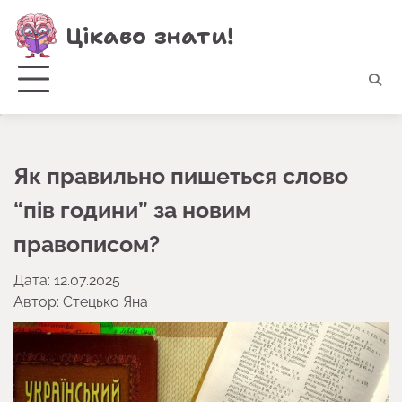
Перейти
Цікаво знати!
до
вмісту
Як правильно пишеться слово
“пів години” за новим
правописом?
Дата: 12.07.2025
Автор:
Стецько Яна