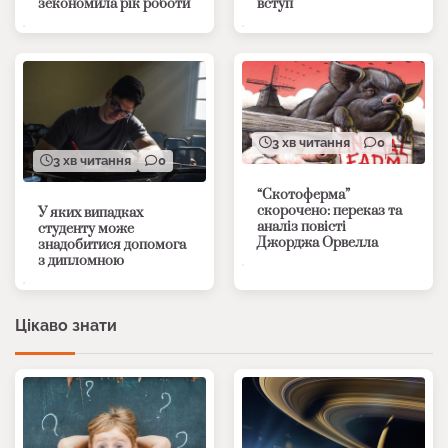
зекономила рік роботи
вступ
3 хв читання
0
3 хв читання
0
“Скотоферма”
скорочено: переказ та
У яких випадках
аналіз повісті
студенту може
Джорджа Орвелла
знадобитися допомога
з дипломною
Цікаво знати