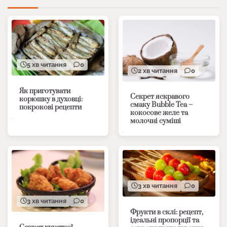
5 хв читання
0
2 хв читання
0
Як приготувати
Секрет яскравого
корюшку в духовці:
смаку Bubble Tea –
покрокові рецепти
кокосове желе та
молочні суміші
3 хв читання
0
3 хв читання
0
Фрукти в склі: рецепт,
ідеальні пропорції та