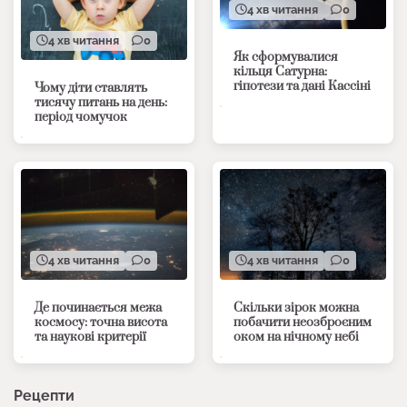
4 хв читання
0
4 хв читання
0
Як сформувалися
кільця Сатурна:
гіпотези та дані Кассіні
Чому діти ставлять
тисячу питань на день:
період чомучок
4 хв читання
0
4 хв читання
0
Де починається межа
Скільки зірок можна
космосу: точна висота
побачити неозброєним
та наукові критерії
оком на нічному небі
Рецепти