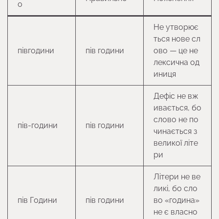
о
Не утворює
ться нове сл
півгодини
пів години
ово — це не
лексична од
иниця
Дефіс не вж
ивається, бо
слово не по
пів-години
пів години
чинається з
великої літе
ри
Літери не ве
ликі, бо сло
пів Години
пів години
во «година»
не є власно