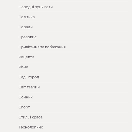
Народні прикмети
Політика
Поради
Правопис
Привітання та побажання
Рецепти
Різне
Сад і город
Світ тварин
Сонник
Спорт
Стиль і краса
Технологічно