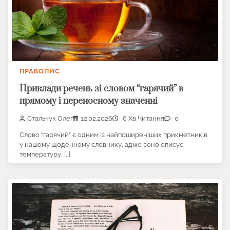
ПРАВОПИС
Приклади речень зі словом “гарячий” в
прямому і переносному значенні
Стальчук Олег
12.02.2026
6 Хв Читання
0
Слово “гарячий” є одним із найпоширеніших прикметників
у нашому щоденному словнику, адже воно описує
температуру, […]