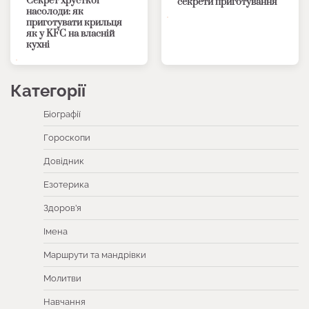
Секрет хрусткої
секрети приготування
насолоди: як
приготувати крильця
як у KFC на власній
кухні
Категорії
Біографії
Гороскопи
Довідник
Езотерика
Здоров’я
Імена
Маршрути та мандрівки
Молитви
Навчання