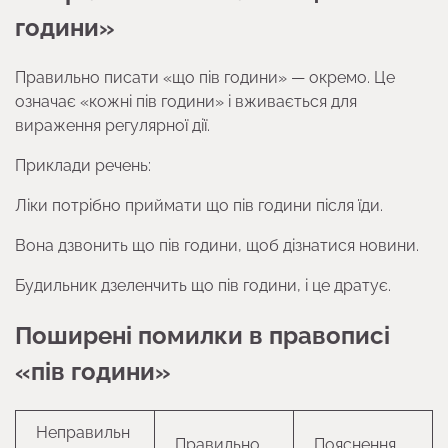
години»
Правильно писати «що пів години» — окремо. Це
означає «кожні пів години» і вживається для
вираження регулярної дії.
Приклади речень:
Ліки потрібно приймати що пів години після їди.
Вона дзвонить що пів години, щоб дізнатися новини.
Будильник дзеленчить що пів години, і це дратує.
Поширені помилки в правописі
«пів години»
Неправильн
Правильно
Пояснення