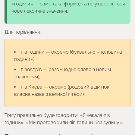
«години» — саме така форма) та не утворюється
нове лексичне значення.
Для порівняння:
пів години — окремо (буквально «половина
години»);
півострів — разом (одне слово з новим
значенням);
пів Києва — окремо (родовий відмінок,
власна назва з великої літери).
Тому правильно буде говорити: «Я чекала пів
години», «Ми проговорили пів години без зупину».