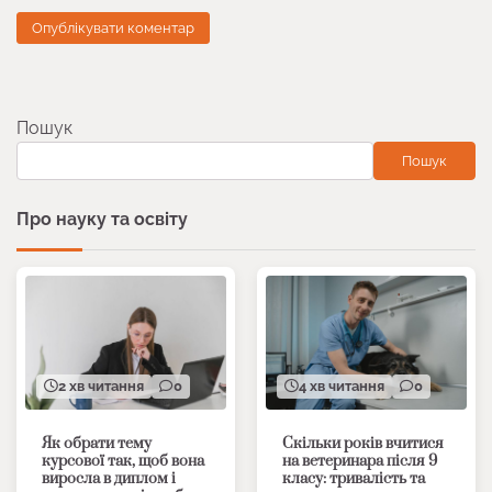
Пошук
Пошук
Про науку та освіту
2 хв читання
0
4 хв читання
0
Як обрати тему
Скільки років вчитися
курсової так, щоб вона
на ветеринара після 9
виросла в диплом і
класу: тривалість та