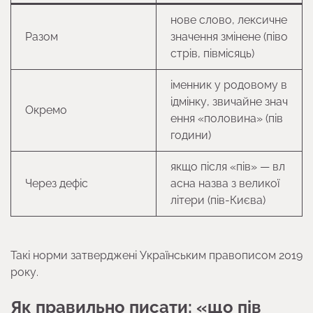
нове слово, лексичне
Разом
значення змінене (піво
стрів, півмісяць)
іменник у родовому в
ідмінку, звичайне знач
Окремо
ення «половина» (пів
години)
якщо після «пів» — вл
Через дефіс
асна назва з великої
літери (пів-Києва)
Такі норми затверджені Українським правописом 2019
року.
Як правильно писати: «що пів