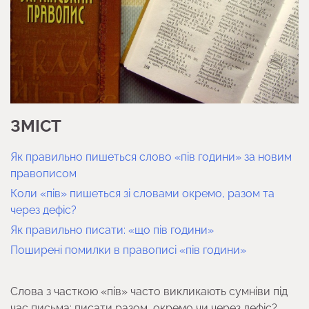
ЗМІСТ
Як правильно пишеться слово «пів години» за новим
правописом
Коли «пів» пишеться зі словами окремо, разом та
через дефіс?
Як правильно писати: «що пів години»
Поширені помилки в правописі «пів години»
Слова з часткою «пів» часто викликають сумніви під
час письма: писати разом, окремо чи через дефіс?