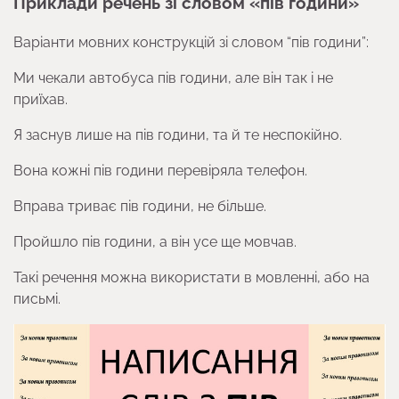
Приклади речень зі словом «пів години»
Варіанти мовних конструкцій зі словом “пів години”:
Ми чекали автобуса пів години, але він так і не
приїхав.
Я заснув лише на пів години, та й те неспокійно.
Вона кожні пів години перевіряла телефон.
Вправа триває пів години, не більше.
Пройшло пів години, а він усе ще мовчав.
Такі речення можна використати в мовленні, або на
письмі.