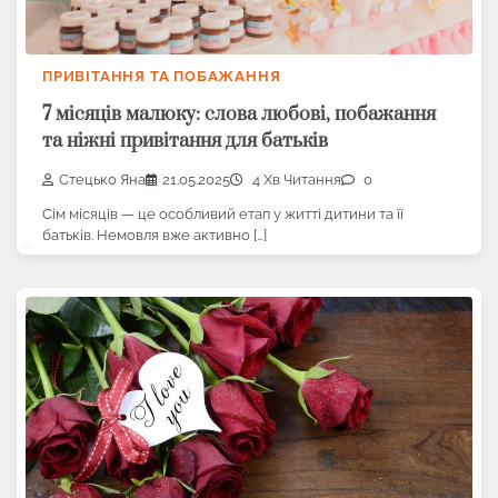
ПРИВІТАННЯ ТА ПОБАЖАННЯ
7 місяців малюку: слова любові, побажання
та ніжні привітання для батьків
Стецько Яна
21.05.2025
4 Хв Читання
0
Сім місяців — це особливий етап у житті дитини та її
батьків. Немовля вже активно […]