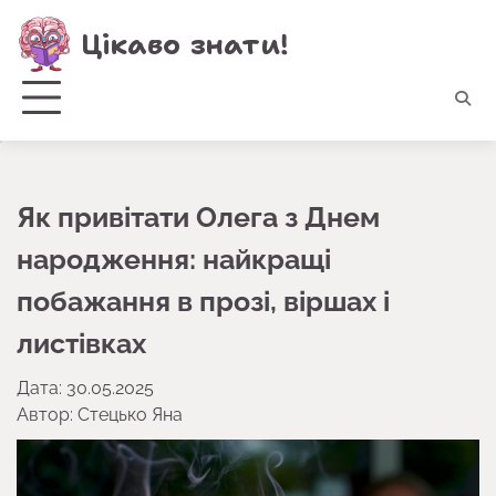
Перейти
Цікаво знати!
до
вмісту
Як привітати Олега з Днем
народження: найкращі
побажання в прозі, віршах і
листівках
Дата: 30.05.2025
Автор:
Стецько Яна