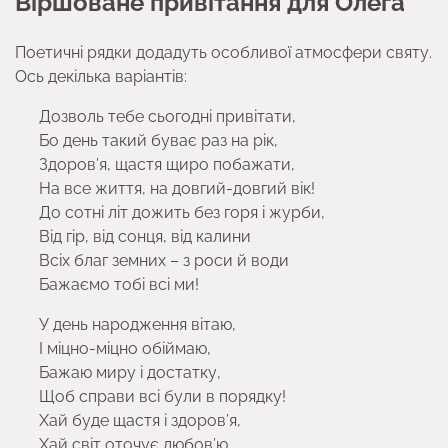
Віршоване привітання для Олега
Поетичні рядки додадуть особливої атмосфери святу.
Ось декілька варіантів:
Дозволь тебе сьогодні привітати,
Бо день такий буває раз на рік,
Здоров’я, щастя щиро побажати,
На все життя, на довгий-довгий вік!
До сотні літ дожить без горя і журби,
Від гір, від сонця, від калини
Всіх благ земних – з роси й води
Бажаємо тобі всі ми!
У день народження вітаю,
І міцно-міцно обіймаю,
Бажаю миру і достатку,
Щоб справи всі були в порядку!
Хай буде щастя і здоров’я,
Хай світ оточує любов’ю,