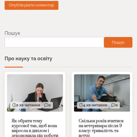
Пошук
Пошук
Про науку та освіту
2 хв читання
0
4 хв читання
0
Як обрати тему
Скільки років вчитися
курсової так, щоб вона
на ветеринара після 9
виросла в диплом і
класу: тривалість та
зекономила рік роботи
вступ