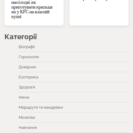
насолоди: як
приготувати крильця
як у KFC на власній
кухні
Категорії
Біографії
Гороскопи
Довідник
Езотерика
Здоров’я
Імена
Маршрути та мандрівки
Молитви
Навчання