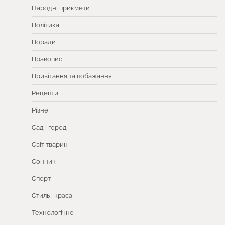
Народні прикмети
Політика
Поради
Правопис
Привітання та побажання
Рецепти
Різне
Сад і город
Світ тварин
Сонник
Спорт
Стиль і краса
Технологічно