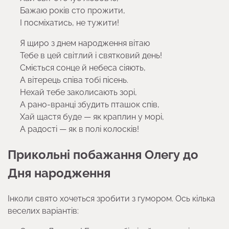
Бажаю років сто прожити,
І посміхатись, не тужити!
Я щиро з днем народження вітаю
Тебе в цей світлий і святковий день!
Сміється сонце й небеса сіяють,
А вітерець співа тобі пісень.
Нехай тебе заколисають зорі,
А рано-вранці збудить пташок спів,
Хай щастя буде — як краплин у морі,
А радості — як в полі колосків!
Прикольні побажання Олегу до
Дня народження
Інколи свято хочеться зробити з гумором. Ось кілька
веселих варіантів: