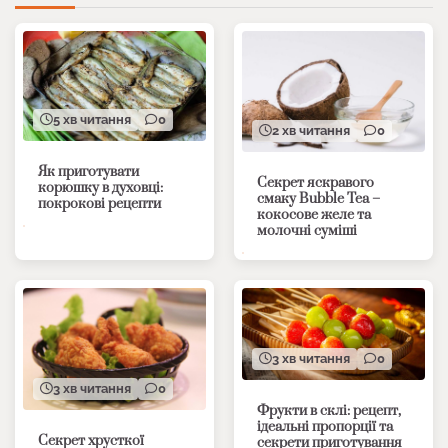
5 хв читання
0
2 хв читання
0
Як приготувати
Секрет яскравого
корюшку в духовці:
смаку Bubble Tea –
покрокові рецепти
кокосове желе та
молочні суміші
3 хв читання
0
3 хв читання
0
Фрукти в склі: рецепт,
ідеальні пропорції та
Секрет хрусткої
секрети приготування