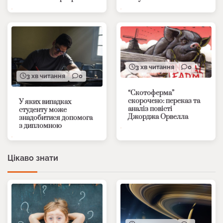
3 хв читання
0
3 хв читання
0
“Скотоферма”
скорочено: переказ та
У яких випадках
аналіз повісті
студенту може
Джорджа Орвелла
знадобитися допомога
з дипломною
Цікаво знати