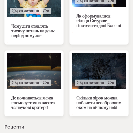
4 хв читання
0
4 хв читання
0
Як сформувалися
кільця Сатурна:
гіпотези та дані Кассіні
Чому діти ставлять
тисячу питань на день:
період чомучок
4 хв читання
0
4 хв читання
0
Де починається межа
Скільки зірок можна
космосу: точна висота
побачити неозброєним
та наукові критерії
оком на нічному небі
Рецепти