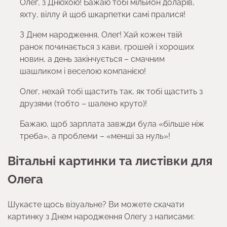
Олег, з Днюхою! Бажаю тобі мільйон доларів,
яхту, віллу й щоб шкарпетки самі пралися!
З Днем народження, Олег! Хай кожен твій
ранок починається з кави, грошей і хороших
новин, а день закінчується – смачним
шашликом і веселою компанією!
Олег, нехай тобі щастить так, як тобі щастить з
друзями (тобто – шалено круто)!
Бажаю, щоб зарплата завжди була «більше ніж
треба», а проблеми – «менші за нуль»!
Вітальні картинки та листівки для
Олега
Шукаєте щось візуальне? Ви можете скачати
картинку з Днем народження Олегу з написами: