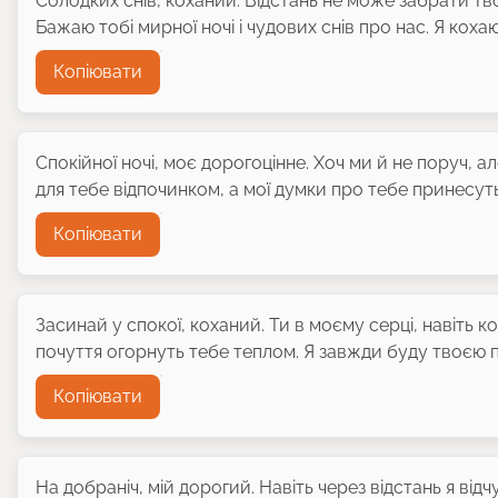
Солодких снів, коханий. Відстань не може забрати твоє
Бажаю тобі мирної ночі і чудових снів про нас. Я кох
Копіювати
Спокійної ночі, моє дорогоцінне. Хоч ми й не поруч, 
для тебе відпочинком, а мої думки про тебе принесуть
Копіювати
Засинай у спокої, коханий. Ти в моєму серці, навіть к
почуття огорнуть тебе теплом. Я завжди буду твоєю 
Копіювати
На добраніч, мій дорогий. Навіть через відстань я від