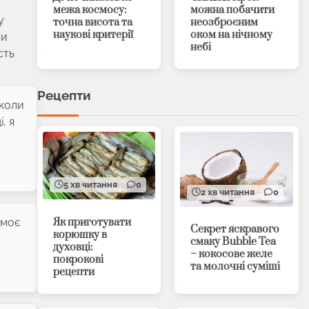
межа космосу:
можна побачити
у
точна висота та
неозброєним
наукові критерії
оком на нічному
ви
небі
сть
Рецепти
 коли
, я
5 хв читання
0
2 хв читання
0
Як приготувати
 моє
Секрет яскравого
корюшку в
смаку Bubble Tea
духовці:
– кокосове желе
покрокові
та молочні суміші
рецепти