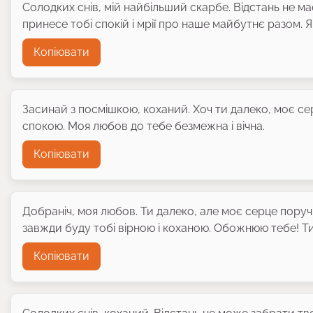
Солодких снів, мій найбільший скарбе. Відстань не ма
принесе тобі спокій і мрії про наше майбутнє разом. 
Копіювати
Засинай з посмішкою, коханий. Хоч ти далеко, моє сер
спокою. Моя любов до тебе безмежна і вічна.
Копіювати
Добраніч, моя любов. Ти далеко, але моє серце поруч з
завжди буду тобі вірною і коханою. Обожнюю тебе! Ти 
Копіювати