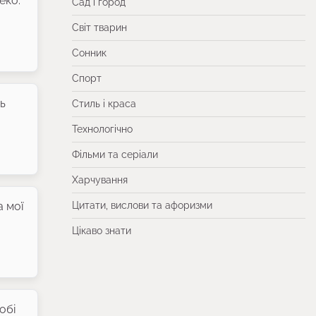
еко.
Сад і город
Світ тварин
Сонник
Спорт
ть
Стиль і краса
Технологічно
Фільми та серіали
Харчування
а мої
Цитати, вислови та афоризми
Цікаво знати
обі