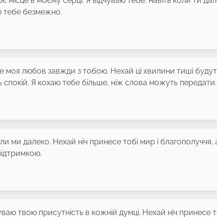
 місце в моєму серці. Я відчуваю тебе, навіть коли ти дал
аю тебе безмежно.
але моя любов завжди з тобою. Нехай ці хвилини тиші буду
 спокій. Я кохаю тебе більше, ніж слова можуть передати.
оли ми далеко. Нехай ніч принесе тобі мир і благополуччя, 
підтримкою.
чуваю твою присутність в кожній думці. Нехай ніч принесе т