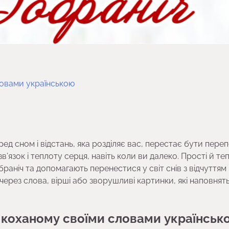
ловами українською
ред сном і відстань, яка розділяє вас, перестає бути пер
’язок і теплоту серця, навіть коли ви далеко. Прості й теп
ніч та допомагають перенестися у світ снів з відчуттям
ерез слова, вірші або зворушливі картинки, які наповнять
 коханому своїми словами українськ