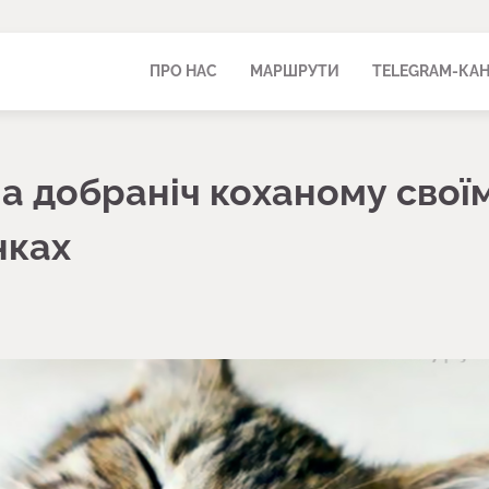
ПРО НАС
МАРШРУТИ
TELEGRAM-КА
а добраніч коханому свої
нках