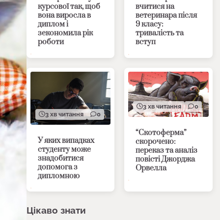
курсової так, щоб
вчитися на
вона виросла в
ветеринара після
диплом і
9 класу:
зекономила рік
тривалість та
роботи
вступ
3 хв читання
0
3 хв читання
0
“Скотоферма”
У яких випадках
скорочено:
студенту може
переказ та аналіз
знадобитися
повісті Джорджа
допомога з
Орвелла
дипломною
Цікаво знати