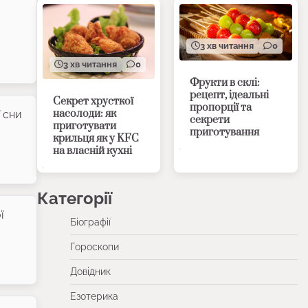
3 хв читання
0
3 хв читання
0
Фрукти в склі:
рецепт, ідеальні
Секрет хрусткої
пропорції та
насолоди: як
ї сни
секрети
приготувати
приготування
крильця як у KFC
на власній кухні
Категорії
ї
Біографії
Гороскопи
Довідник
Езотерика