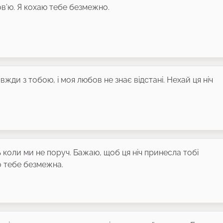
бов’ю. Я кохаю тебе безмежно.
вжди з тобою, і моя любов не знає відстані. Нехай ця ніч
 коли ми не поруч. Бажаю, щоб ця ніч принесла тобі
о тебе безмежна.