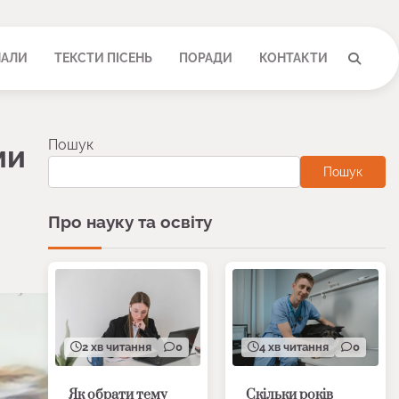
НАЛИ
ТЕКСТИ ПІСЕНЬ
ПОРАДИ
КОНТАКТИ
Пошук
ми
Пошук
Про науку та освіту
2 хв читання
0
4 хв читання
0
Як обрати тему
Скільки років