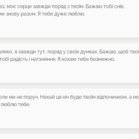
аз, моє серце завжди поряд з твоїм. Бажаю тобі снів,
ми знову разом. Я тебе дуже люблю.
алеко, я завжди тут, поряд у своїх думках. Бажаю, щоб тво
обі радість і натхнення. Я кохаю тебе безмежно.
коли ми не поруч. Нехай ця ніч буде твоїм відпочинком, а мо
 люблю тебе.