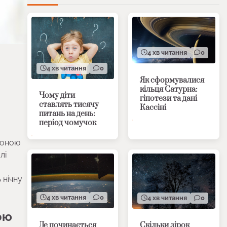
4 хв читання
0
4 хв читання
0
Як сформувалися
кільця Сатурна:
Чому діти
гіпотези та дані
ставлять тисячу
Кассіні
питань на день:
період чомучок
епоною
лі
 нічну
4 хв читання
0
4 хв читання
0
ою
Де починається
Скільки зірок