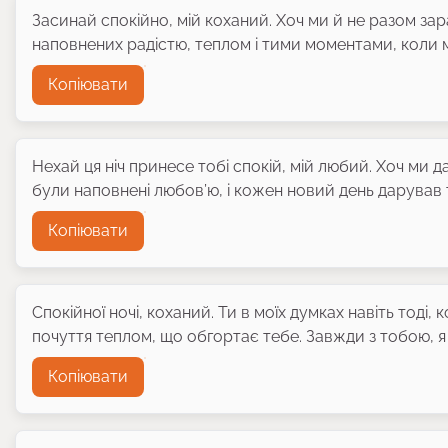
Засинай спокійно, мій коханий. Хоч ми й не разом зар
наповнених радістю, теплом і тими моментами, коли 
Копіювати
Нехай ця ніч принесе тобі спокій, мій любий. Хоч ми д
були наповнені любов’ю, і кожен новий день дарував т
Копіювати
Спокійної ночі, коханий. Ти в моїх думках навіть тоді, 
почуття теплом, що обгортає тебе. Завжди з тобою, я
Копіювати