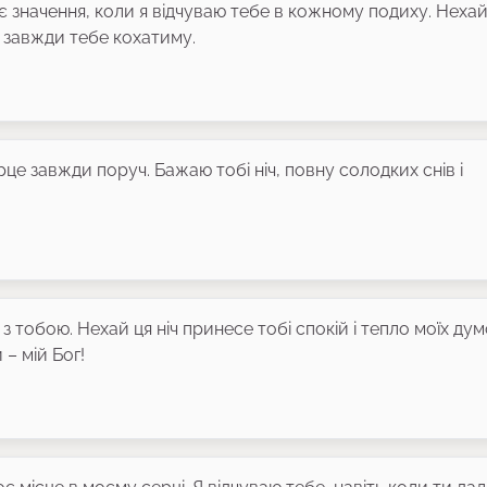
є значення, коли я відчуваю тебе в кожному подиху. Нехай
Я завжди тебе кохатиму.
це завжди поруч. Бажаю тобі ніч, повну солодких снів і
 тобою. Нехай ця ніч принесе тобі спокій і тепло моїх дум
– мій Бог!