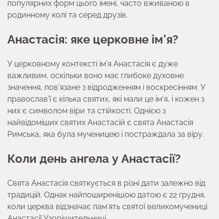
популярних форм цього імені, часто вживаною в
родинному колі та серед друзів.
Анастасія: яке церковне ім’я?
У церковному контексті ім’я Анастасія є дуже
важливим, оскільки воно має глибоке духовне
значення, пов’язане з відродженням і воскресінням. У
православ’ї є кілька святих, які мали це ім’я, і кожен з
них є символом віри та стійкості. Однією з
найвідоміших святих Анастасій є свята Анастасія
Римська, яка була мученицею і постраждала за віру.
Коли день ангела у Анастасії?
Свята Анастасія святкується в різні дати залежно від
традицій. Однак найпоширенішою датою є 22 грудня,
коли церква відзначає пам’ять святої великомучениці
Анастасії Узорішительниці.