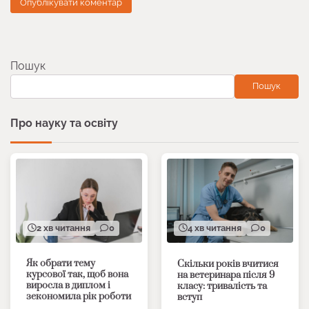
Пошук
Пошук
Про науку та освіту
2 хв читання
0
4 хв читання
0
Як обрати тему
Скільки років вчитися
курсової так, щоб вона
на ветеринара після 9
виросла в диплом і
класу: тривалість та
зекономила рік роботи
вступ