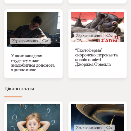
3 хв читання
0
3 хв читання
0
“Скотоферма”
скорочено: переказ та
У яких випадках
аналіз повісті
студенту може
Джорджа Орвелла
знадобитися допомога
з дипломною
Цікаво знати
4 хв читання
0