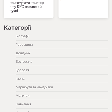
приготувати крильця
як у KFC на власній
кухні
Категорії
Біографії
Гороскопи
Довідник
Езотерика
Здоров’я
Імена
Маршрути та мандрівки
Молитви
Навчання