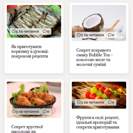
5 хв читання
0
2 хв читання
0
Як приготувати
Секрет яскравого
корюшку в духовці:
смаку Bubble Tea –
покрокові рецепти
кокосове желе та
молочні суміші
3 хв читання
0
3 хв читання
0
Фрукти в склі: рецепт,
ідеальні пропорції та
Секрет хрусткої
секрети приготування
насолоди: як