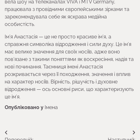
вела шоу на телеканалах VIVA і MTV Germany,
працювала з провідними європейськими зірками та
зарекомендувала себе як яскрава медійна
особистість.
Ім’я Анастасія — це не просто красиве ім’я, а
справжня символіка відродження і сили духу. Це ім’я
має велике значення для своїх носіїв, адже воно
пов’язане з такими поняттями як воскресіння, надія та
нові починання. Таємниця імені Анастасія
розкривається через її походження, значення і вплив
на характер носіїв. Вірність, рішучість і духовне
відродження — ось основні риси, що характеризують
це ім’я.
Опубліковано у
Імена
Навігація
Попередній:
Наступний: