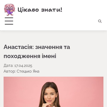
Перейти
Цікаво знати!
до
вмісту
Анастасія: значення та
походження імені
Дата: 17.04.2025
Автор:
Стецько Яна