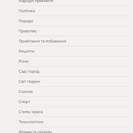
Народні прикмети
Політика
Поради
Правопис
Привітання та побажання
Рецепти
Різне
Сад і город
Світ тварин
Сонник
Спорт
Стиль і краса
Технологічно
Фільми та серіали