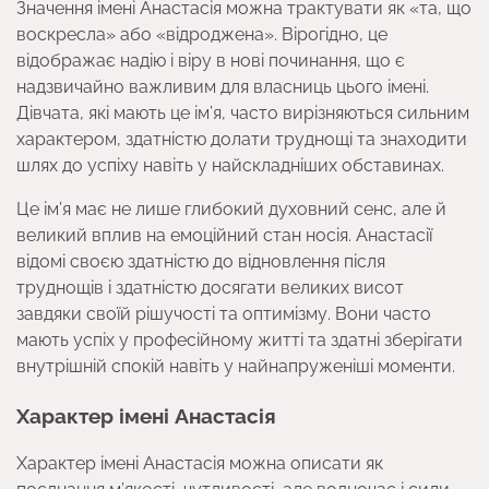
Значення імені Анастасія можна трактувати як «та, що
воскресла» або «відроджена». Вірогідно, це
відображає надію і віру в нові починання, що є
надзвичайно важливим для власниць цього імені.
Дівчата, які мають це ім’я, часто вирізняються сильним
характером, здатністю долати труднощі та знаходити
шлях до успіху навіть у найскладніших обставинах.
Це ім’я має не лише глибокий духовний сенс, але й
великий вплив на емоційний стан носія. Анастасії
відомі своєю здатністю до відновлення після
труднощів і здатністю досягати великих висот
завдяки своїй рішучості та оптимізму. Вони часто
мають успіх у професійному житті та здатні зберігати
внутрішній спокій навіть у найнапруженіші моменти.
Характер імені Анастасія
Характер імені Анастасія можна описати як