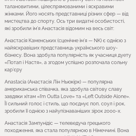
талановитими, цілеспрямованими і яскравими
жінками. Його носять представниці різних сфер — від
мистецтва до спорту. Ось три видатні особистості,
які зробили ім’я Анастасія відомим на весь світ:
Анастасія Каменських (сценічне ім’я — NK) є однією з
найяскравіших представниць українського шоу-
бізнесу. Вона здобула популярність як учасниця дуету
«Потап і Настя», а згодом успішно розпочала сольну
кар’єру
Anastacia (Анастасія Лін Ньюкірк) — популярна
американська співачка, яка здобула світову славу
завдяки хітам «I’m Outta Love» та «Left Outside Alone».
Її сильний голос і стиль, що поєднує поп, соул і рок,
зробили її однією з найупізнаваніших зірок 2000-х.
Анастасія Зампунідіс — телеведуча грецького
походження, яка стала популярною в Німеччині. Вона