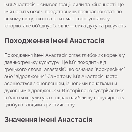
Ім’я Анастасія – символ грації, сили та жіночності. Це
ім’я носить безліч представниць прекрасної статі по
всьому світу, і кожна з них має свою унікальну
історію, але об’єднує їх одне — сила духу та рішучість.
Походження імені Анастасія
Походження імені Анастасія сягає глибоких коренів у
давньогрецьку культуру. Це ім’я походить від
грецького слова “anastasis”, що означає “воскресіння”
або “відродження”. Саме тому ім’я Анастасія часто
асоціюється з оновленням, із новими початками й
духовним відродженням. В історії воно зустрічається
в багатьох культурах, однак найбільшу популярність
здобуло завдяки християнству.
Значення імені Анастасія