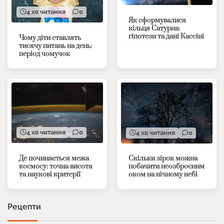
4 хв читання
0
Як сформувалися
кільця Сатурна:
гіпотези та дані Кассіні
Чому діти ставлять
тисячу питань на день:
період чомучок
4 хв читання
0
4 хв читання
0
Де починається межа
Скільки зірок можна
космосу: точна висота
побачити неозброєним
та наукові критерії
оком на нічному небі
Рецепти