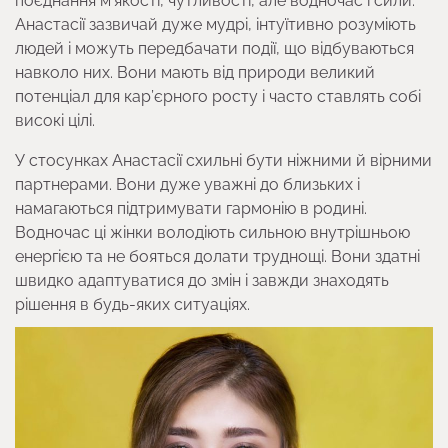
поєднання м’якості, чутливості, але водночас і сили.
Анастасії зазвичай дуже мудрі, інтуїтивно розуміють
людей і можуть передбачати події, що відбуваються
навколо них. Вони мають від природи великий
потенціал для кар’єрного росту і часто ставлять собі
високі цілі.
У стосунках Анастасії схильні бути ніжними й вірними
партнерами. Вони дуже уважні до близьких і
намагаються підтримувати гармонію в родині.
Водночас ці жінки володіють сильною внутрішньою
енергією та не бояться долати труднощі. Вони здатні
швидко адаптуватися до змін і завжди знаходять
рішення в будь-яких ситуаціях.