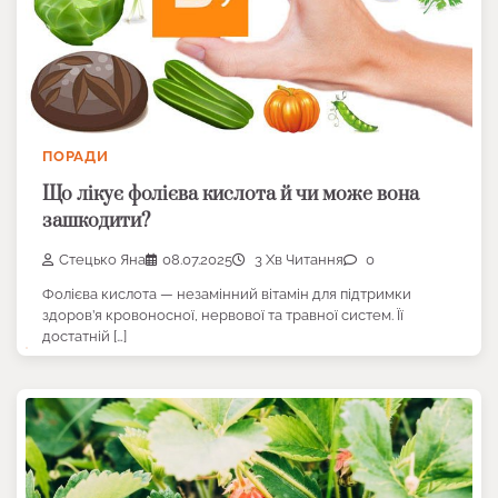
ПОРАДИ
Що лікує фолієва кислота й чи може вона
зашкодити?
Стецько Яна
08.07.2025
3 Хв Читання
0
Фолієва кислота — незамінний вітамін для підтримки
здоров’я кровоносної, нервової та травної систем. Її
достатній […]