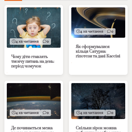
4 хв читання
0
4 хв читання
0
Як сформувалися
кільця Сатурна:
гіпотези та дані Кассіні
Чому діти ставлять
тисячу питань на день:
період чомучок
4 хв читання
0
4 хв читання
0
Де починається межа
Скільки зірок можна