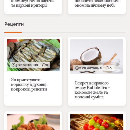
космосу: точна висота
побачити неозброєним
та наукові критерії
оком на нічному небі
Рецепти
5 хв читання
0
2 хв читання
0
Як приготувати
Секрет яскравого
корюшку в духовці:
смаку Bubble Tea –
покрокові рецепти
кокосове желе та
молочні суміші