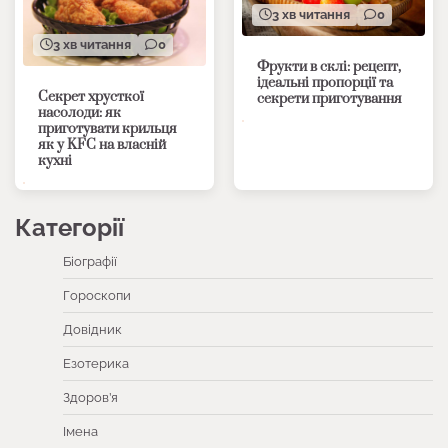
3 хв читання
0
3 хв читання
0
Фрукти в склі: рецепт,
ідеальні пропорції та
Секрет хрусткої
секрети приготування
насолоди: як
приготувати крильця
як у KFC на власній
кухні
Категорії
Біографії
Гороскопи
Довідник
Езотерика
Здоров’я
Імена