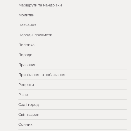
Маршрути та мандрівки
Молитви
Навчання
Народні прикмети
Політика
Поради
Правопис
Привітання та побажання
Рецепти
Різне
Сад і город
Світ тварин
Сонник