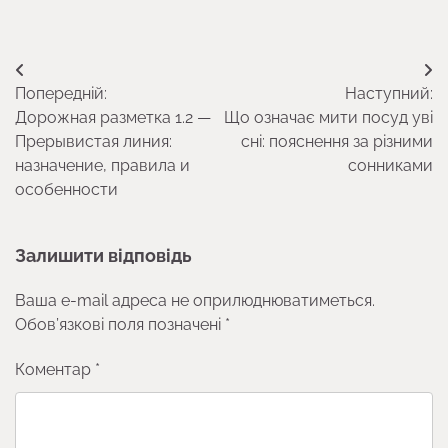
Навігація
Попередній:
Наступний:
записів
Дорожная разметка 1.2 —
Що означає мити посуд уві
Прерывистая линия:
сні: пояснення за різними
назначение, правила и
сонниками
особенности
Залишити відповідь
Ваша e-mail адреса не оприлюднюватиметься.
Обов’язкові поля позначені
*
Коментар
*