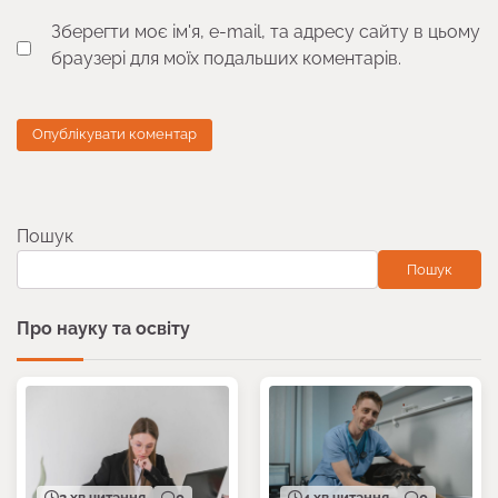
Зберегти моє ім'я, e-mail, та адресу сайту в цьому
браузері для моїх подальших коментарів.
Пошук
Пошук
Про науку та освіту
2 хв читання
0
4 хв читання
0