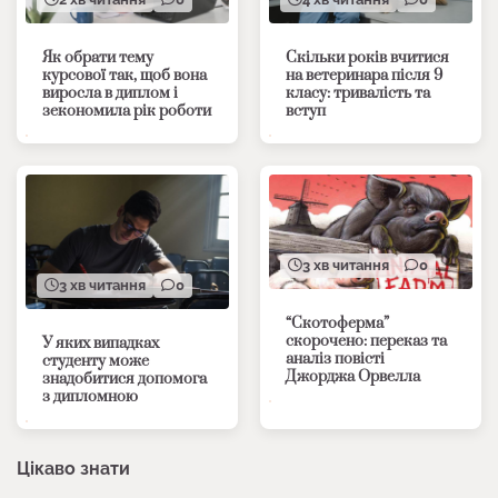
Як обрати тему
Скільки років вчитися
курсової так, щоб вона
на ветеринара після 9
виросла в диплом і
класу: тривалість та
зекономила рік роботи
вступ
3 хв читання
0
3 хв читання
0
“Скотоферма”
скорочено: переказ та
У яких випадках
аналіз повісті
студенту може
Джорджа Орвелла
знадобитися допомога
з дипломною
Цікаво знати