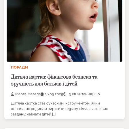
ПОРАДИ
Дитяча картка: фінансова безпека та
зручність для батьків і дітей
Марта Мазепа
16.09.2025
3 Хв Читання
0
Дитяча картка стає сучасним інструментом, який
допомагає родинам вирішити одразу кілька важливих
завдань: навчати дітей […]