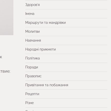
Здоров’я
Імена
Маршрути та мандрівки
Молитви
Навчання
Народні прикмети
к
Політика
Поради
твие;
Правопис
Привітання та побажання
Рецепти
Різне