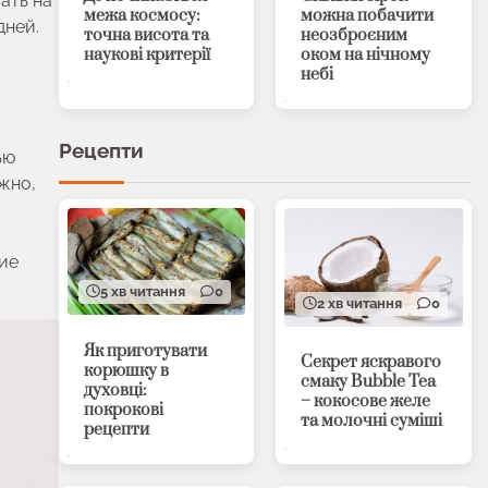
ать на
межа космосу:
можна побачити
дней.
точна висота та
неозброєним
наукові критерії
оком на нічному
небі
Рецепти
ью
жно,
ние
5 хв читання
0
2 хв читання
0
Як приготувати
Секрет яскравого
корюшку в
смаку Bubble Tea
духовці:
– кокосове желе
покрокові
та молочні суміші
рецепти