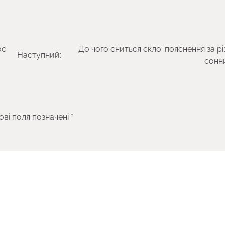
ос
До чого сниться скло: пояснення за р
Наступний:
сонн
ові поля позначені
*