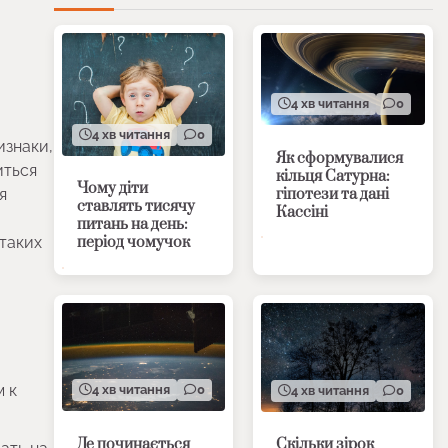
4 хв читання
0
4 хв читання
0
изнаки,
Як сформувалися
иться
кільця Сатурна:
Чому діти
гіпотези та дані
я
ставлять тисячу
Кассіні
питань на день:
період чомучок
 таких
м к
4 хв читання
0
4 хв читання
0
Де починається
Скільки зірок