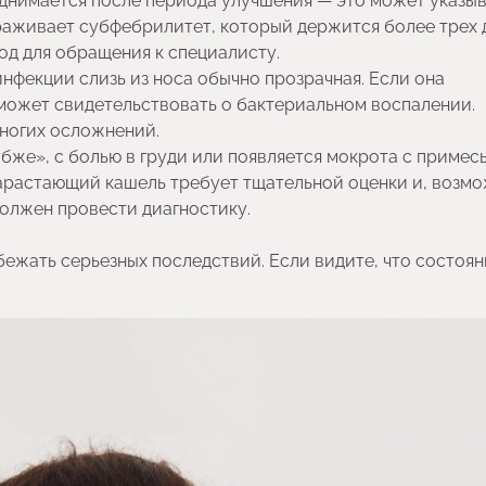
днимается после периода улучшения — это может указыв
аживает субфебрилитет, который держится более трех 
од для обращения к специалисту.
нфекции слизь из носа обычно прозрачная. Если она
 может свидетельствовать о бактериальном воспалении.
ногих осложнений.
убже», с болью в груди или появляется мокрота с примес
Нарастающий кашель требует тщательной оценки и, возмо
должен провести диагностику.
ежать серьезных последствий. Если видите, что состоя