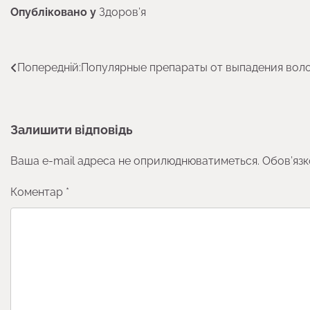
Опубліковано у
Здоров’я
Навігація
Попередній:
Популярные препараты от выпадения вол
записів
Залишити відповідь
Ваша e-mail адреса не оприлюднюватиметься.
Обов’язк
Коментар
*