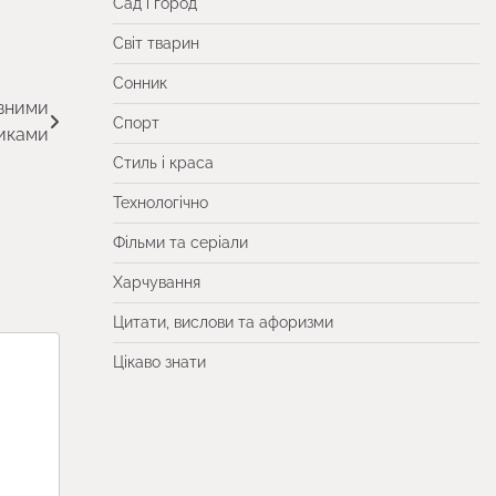
Сад і город
Світ тварин
Сонник
ізними
Спорт
иками
Стиль і краса
Технологічно
Фільми та серіали
Харчування
Цитати, вислови та афоризми
Цікаво знати