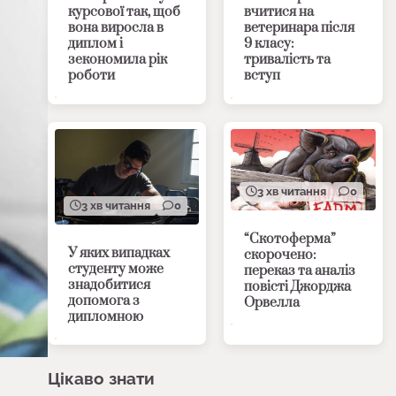
курсової так, щоб
вчитися на
вона виросла в
ветеринара після
диплом і
9 класу:
зекономила рік
тривалість та
роботи
вступ
3 хв читання
0
3 хв читання
0
“Скотоферма”
У яких випадках
скорочено:
студенту може
переказ та аналіз
знадобитися
повісті Джорджа
допомога з
Орвелла
дипломною
Цікаво знати