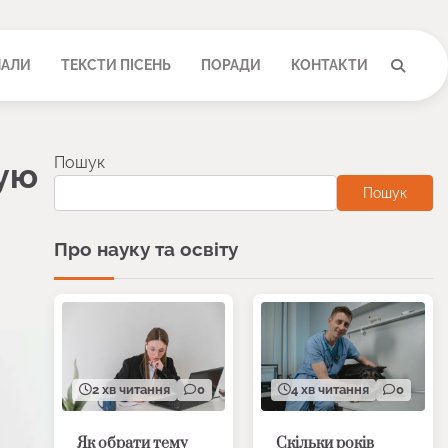
НАЛИ
ТЕКСТИ ПІСЕНЬ
ПОРАДИ
КОНТАКТИ
Пошук
ную
Пошук
Про науку та освіту
2 хв читання
0
4 хв читання
0
Як обрати тему
Скільки років