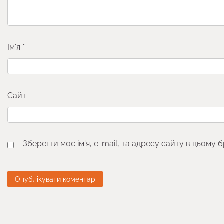
Ім'я
*
Сайт
Зберегти моє ім'я, e-mail, та адресу сайту в цьому 