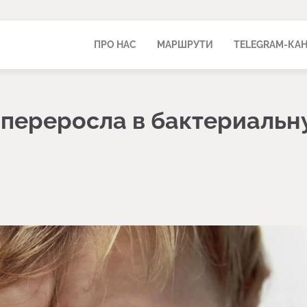
ПРО НАС
МАРШРУТИ
TELEGRAM-КА
а переросла в бактериаль