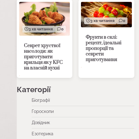
3 хв читання
0
3 хв читання
0
Фрукти в склі:
рецепт, ідеальні
Секрет хрусткої
пропорції та
насолоди: як
секрети
приготувати
приготування
крильця як у KFC
на власній кухні
Категорії
Біографії
Гороскопи
Довідник
Езотерика