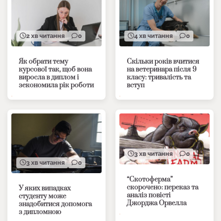
2 хв читання
0
4 хв читання
0
Як обрати тему
Скільки років вчитися
курсової так, щоб вона
на ветеринара після 9
виросла в диплом і
класу: тривалість та
зекономила рік роботи
вступ
3 хв читання
0
3 хв читання
0
“Скотоферма”
скорочено: переказ та
У яких випадках
аналіз повісті
студенту може
Джорджа Орвелла
знадобитися допомога
з дипломною