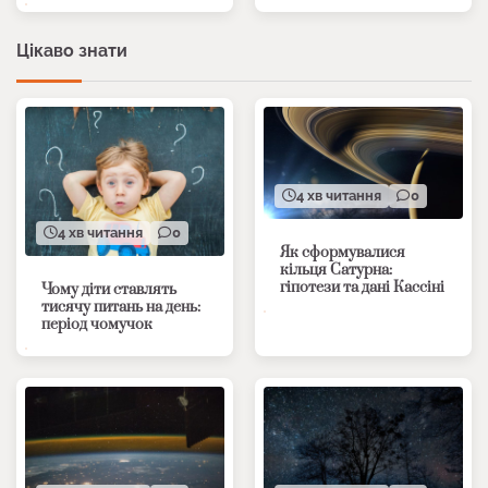
Цікаво знати
4 хв читання
0
4 хв читання
0
Як сформувалися
кільця Сатурна:
гіпотези та дані Кассіні
Чому діти ставлять
тисячу питань на день:
період чомучок