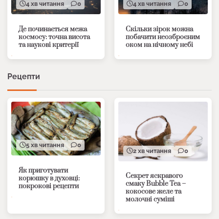
4 хв читання
0
4 хв читання
0
Де починається межа
Скільки зірок можна
космосу: точна висота
побачити неозброєним
та наукові критерії
оком на нічному небі
Рецепти
5 хв читання
0
2 хв читання
0
Як приготувати
Секрет яскравого
корюшку в духовці:
смаку Bubble Tea –
покрокові рецепти
кокосове желе та
молочні суміші