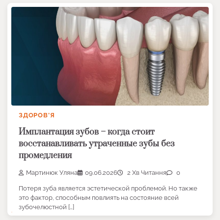
ЗДОРОВ’Я
Имплантация зубов – когда стоит
восстанавливать утраченные зубы без
промедления
Мартинюк Уляна
09.06.2026
2 Хв Читання
0
Потеря зуба является эстетической проблемой. Но также
это фактор, способным повлиять на состояние всей
зубочелюстной […]