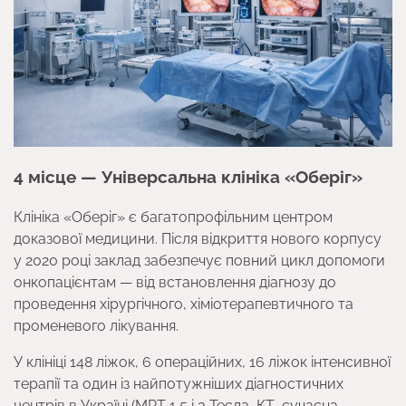
4 місце — Універсальна клініка «Оберіг»
Клініка «Оберіг» є багатопрофільним центром
доказової медицини. Після відкриття нового корпусу
у 2020 році заклад забезпечує повний цикл допомоги
онкопацієнтам — від встановлення діагнозу до
проведення хірургічного, хіміотерапевтичного та
променевого лікування.
У клініці 148 ліжок, 6 операційних, 16 ліжок інтенсивної
терапії та один із найпотужніших діагностичних
центрів в Україні (МРТ 1,5 і 3 Тесла, КТ, сучасна