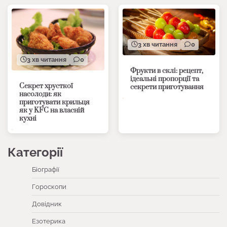
3 хв читання
0
3 хв читання
0
Фрукти в склі: рецепт,
ідеальні пропорції та
Секрет хрусткої
секрети приготування
насолоди: як
приготувати крильця
як у KFC на власній
кухні
Категорії
Біографії
Гороскопи
Довідник
Езотерика