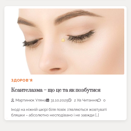
ЗДОРОВ’Я
Ксантелазма – що це та як позбутися
Мартинюк Уляна
31.10.2025
2 Хв Читання
0
Іноді на ніжній шкірі біля повік з’являються жовтуваті
бляшки – абсолютно несподівано і не завжди […]