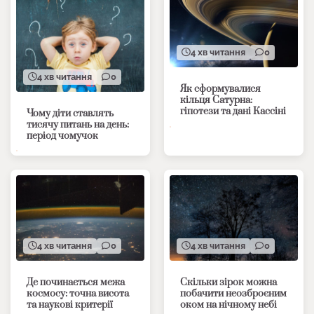
4 хв читання
0
4 хв читання
0
Як сформувалися
кільця Сатурна:
гіпотези та дані Кассіні
Чому діти ставлять
тисячу питань на день:
період чомучок
4 хв читання
0
4 хв читання
0
Де починається межа
Скільки зірок можна
космосу: точна висота
побачити неозброєним
та наукові критерії
оком на нічному небі