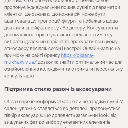
Для тих, хто прагне особливого рішення, салон
пропонує індивідуальний пошив сукні під параметри
клієнтки. Це означає, що кожна річ може бути
адаптована до пропорцій фігури та побажань щодо
довжини шлейфа, вирізу або декору. Консультанти
допомагають зорієнтуватися серед асортименту,
вибрати ідеальний варіант та врахувати при цьому
атмосферу весілля, сезон і настрої. Онлайн-запис на
примірку на сайті бренду
https://oksana-
mukha.kyiv.ua/
дозволяє знайти оптимальний час для
ознайомлення з колекціями та отримати персональну
консультацію.
Підтримка стилю разом із аксесуарами
Образ нареченої формується не лише завдяки сукні. У
салоні уважно ставляться до деталей: пропонується
підбір аксесуарів, що доповнять загальний look, від
вишуканих фат до вибору елегантних елементів