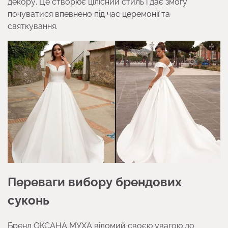
декору. Це створює цілісний стиль і дає змогу
почуватися впевнено під час церемонії та
святкування.
Переваги вибору брендових
суконь
Бренд ОКСАНА МУХА відомий своєю увагою до