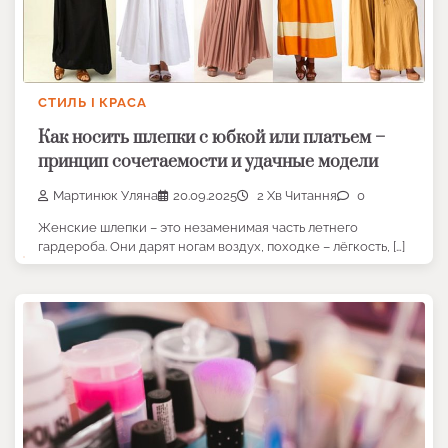
СТИЛЬ І КРАСА
Как носить шлепки с юбкой или платьем –
принцип сочетаемости и удачные модели
Мартинюк Уляна
20.09.2025
2 Хв Читання
0
Женские шлепки – это незаменимая часть летнего
гардероба. Они дарят ногам воздух, походке – лёгкость, […]