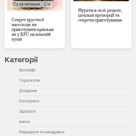
3 хв читання
0
Фрукти в склі: рецепт,
ідеальні пропорції та
Секрет хрусткої
секрети приготування
насолоди: як
приготувати крильця
як у KFC на власній
кухні
Категорії
Біографії
Гороскопи
Довідник
Езотерика
Здоров’я
Імена
Маршрути та мандрівки