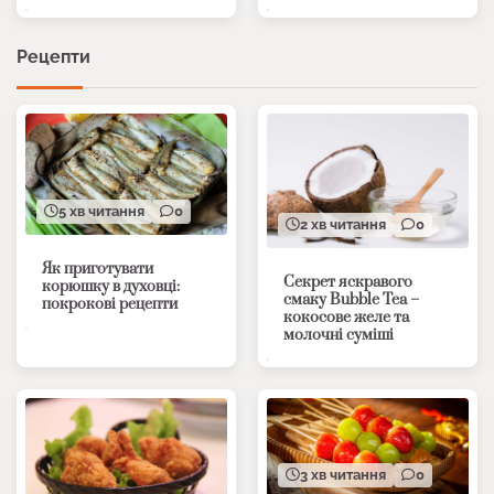
Рецепти
5 хв читання
0
2 хв читання
0
Як приготувати
Секрет яскравого
корюшку в духовці:
смаку Bubble Tea –
покрокові рецепти
кокосове желе та
молочні суміші
3 хв читання
0