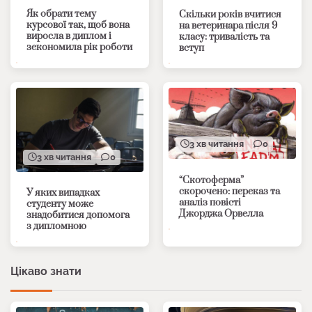
Як обрати тему
Скільки років вчитися
курсової так, щоб вона
на ветеринара після 9
виросла в диплом і
класу: тривалість та
зекономила рік роботи
вступ
3 хв читання
0
3 хв читання
0
“Скотоферма”
скорочено: переказ та
У яких випадках
аналіз повісті
студенту може
Джорджа Орвелла
знадобитися допомога
з дипломною
Цікаво знати