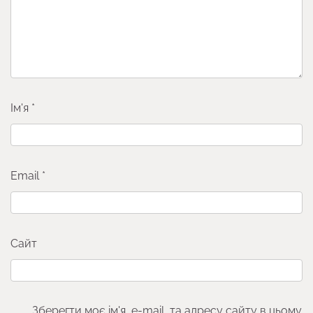
Ім'я
*
Email
*
Сайт
Зберегти моє ім'я, e-mail, та адресу сайту в цьому