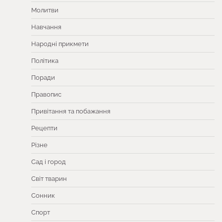
Молитви
Навчання
Народні прикмети
Політика
Поради
Правопис
Привітання та побажання
Рецепти
Різне
Сад і город
Світ тварин
Сонник
Спорт