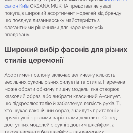
салон Київ
OKSANA MUKHA представляє увазі
покупців широкий асортимент моделей від бренду,
що поєднує дизайнерську майстерність з
елегантними рішеннями для наречених усіх
вподобань.
Широкий вибір фасонів для різних
стилів церемонії
Асортимент салону включає величезну кількість
весільних суконь різних силуетів та стилів. Наречена
може обрати об’ємну пишну модель, яка створює
казковий образ, або вибрати класичний А-силует,
що підкреслює талію й забезпечує легкість рухів. Ті,
хто шукає лаконічний образ, знайдуть приталені й
прямі сукні з різними варіантами декольте. Серед
доступних моделей є сукні з довгим шлейфом, а
також варіанти без шлейфу – для камерних