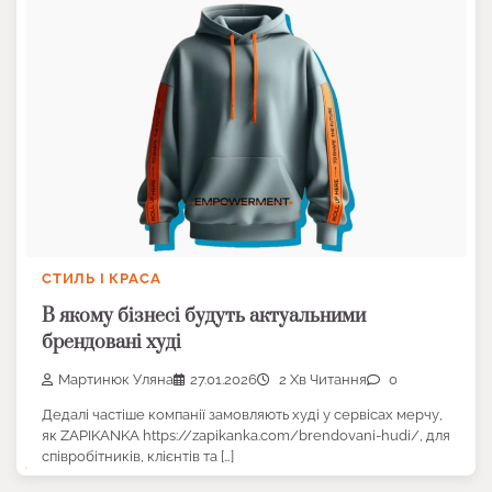
СТИЛЬ І КРАСА
В якому бізнесі будуть актуальними
брендовані худі
Мартинюк Уляна
27.01.2026
2 Хв Читання
0
Дедалі частіше компанії замовляють худі у сервісах мерчу,
як ZAPIKANKA https://zapikanka.com/brendovani-hudi/, для
співробітників, клієнтів та […]