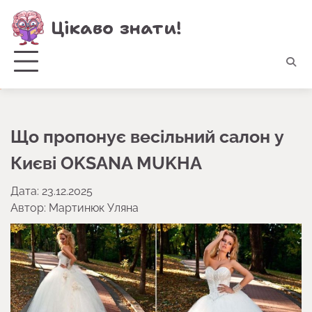
Перейти
Цікаво знати!
до
вмісту
Що пропонує весільний салон у
Києві OKSANA MUKHA
Дата: 23.12.2025
Автор:
Мартинюк Уляна