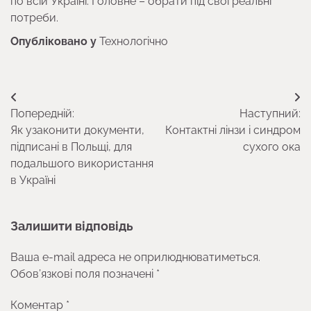
по всій Україні. Головне – обрати під свої реальні
потреби.
Опубліковано у
Технологічно
Навігація
Попередній:
Наступний:
записів
Як узаконити документи,
Контактні лінзи і синдром
підписані в Польщі, для
сухого ока
подальшого використання
в Україні
Залишити відповідь
Ваша e-mail адреса не оприлюднюватиметься.
Обов’язкові поля позначені
*
Коментар
*