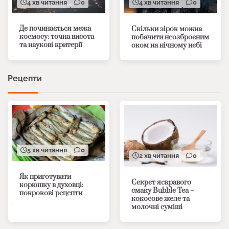
4 хв читання
0
4 хв читання
0
Де починається межа
Скільки зірок можна
космосу: точна висота
побачити неозброєним
та наукові критерії
оком на нічному небі
Рецепти
5 хв читання
0
2 хв читання
0
Як приготувати
Секрет яскравого
корюшку в духовці:
смаку Bubble Tea –
покрокові рецепти
кокосове желе та
молочні суміші