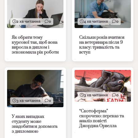
2 хв читання
0
4 хв читання
0
Як обрати тему
Скільки років вчитися
курсової так, щоб вона
на ветеринара після 9
виросла в диплом і
класу: тривалість та
зекономила рік роботи
вступ
3 хв читання
0
3 хв читання
0
“Скотоферма”
скорочено: переказ та
У яких випадках
аналіз повісті
студенту може
Джорджа Орвелла
знадобитися допомога
з дипломною