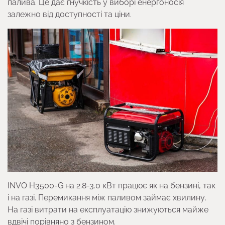
палива. Це дає гнучкість у виборі енергоносія
залежно від доступності та ціни.
INVO H3500-G на 2.8-3.0 кВт працює як на бензині, так
і на газі. Перемикання між паливом займає хвилину.
На газі витрати на експлуатацію знижуються майже
вдвічі порівняно з бензином.