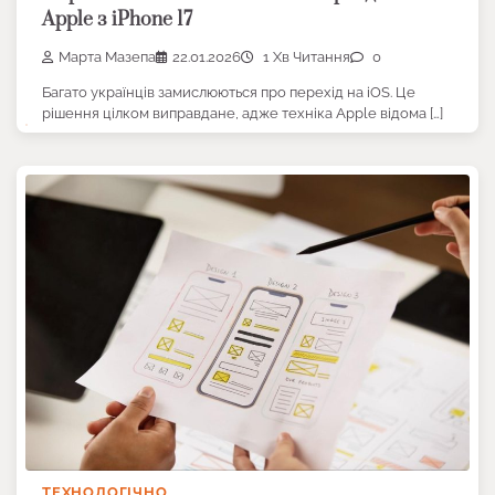
Apple з iPhone 17
Марта Мазепа
22.01.2026
1 Хв Читання
0
Багато українців замислюються про перехід на iOS. Це
рішення цілком виправдане, адже техніка Apple відома […]
ТЕХНОЛОГІЧНО