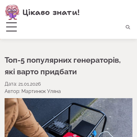
Перейти
Цікаво знати!
до
вмісту
Топ-5 популярних генераторів,
які варто придбати
Дата: 21.01.2026
Автор:
Мартинюк Уляна