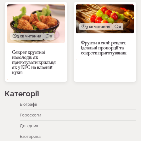
3 хв читання
0
3 хв читання
0
Фрукти в склі: рецепт,
ідеальні пропорції та
Секрет хрусткої
секрети приготування
насолоди: як
приготувати крильця
як у KFC на власній
кухні
Категорії
Біографії
Гороскопи
Довідник
Езотерика