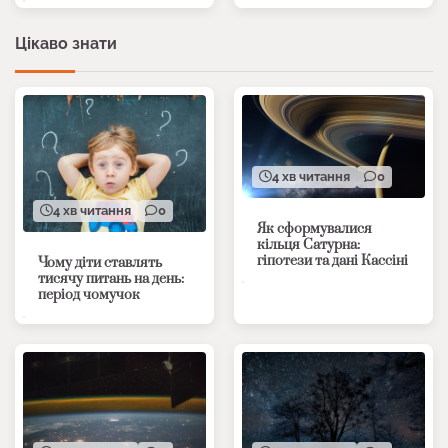
Цікаво знати
4 хв читання
0
4 хв читання
0
Як сформувалися
кільця Сатурна:
гіпотези та дані Кассіні
Чому діти ставлять
тисячу питань на день:
період чомучок