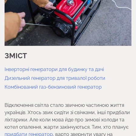
ЗМІСТ
Інверторні генератори для будинку та дачі
Дизельний генератор для тривалої роботи
Комбінований газ-бензиновий генератор
Відключення світла стало звичною частиною життя
українців. Хтось звик сидіти зі свічками, інші придбали
ліхтарики. Але коли мова йде про зимові холоди та
котел опалення, жарти закінчуються. Тим, хто планує
придбати генератор
, варто звернути увагу на