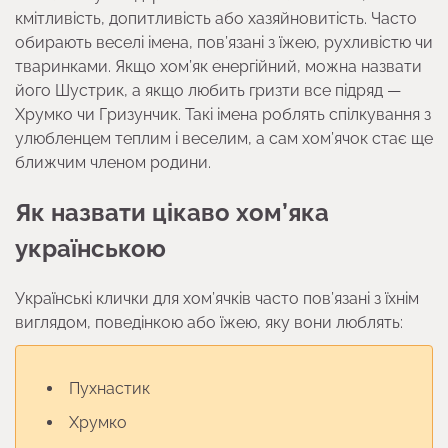
кмітливість, допитливість або хазяйновитість. Часто
обирають веселі імена, пов’язані з їжею, рухливістю чи
тваринками. Якщо хом’як енергійний, можна назвати
його Шустрик, а якщо любить гризти все підряд —
Хрумко чи Гризунчик. Такі імена роблять спілкування з
улюбленцем теплим і веселим, а сам хом’ячок стає ще
ближчим членом родини.
Як назвати цікаво хом’яка
українською
Українські клички для хом’ячків часто пов’язані з їхнім
виглядом, поведінкою або їжею, яку вони люблять:
Пухнастик
Хрумко