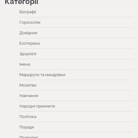
Категорії
Біографії
Гороскопи
Довідник
Езотерика
Здоров’я
Імена
Маршрути та мандрівки
Молитви
Навчання
Народні прикмети
Політика
Поради
Правопис