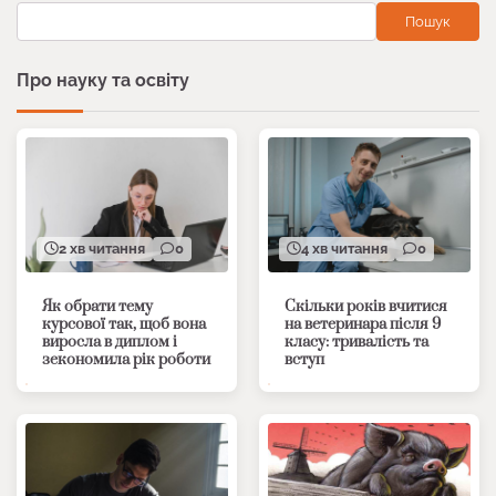
Пошук
Про науку та освіту
2 хв читання
0
4 хв читання
0
Як обрати тему
Скільки років вчитися
курсової так, щоб вона
на ветеринара після 9
виросла в диплом і
класу: тривалість та
зекономила рік роботи
вступ