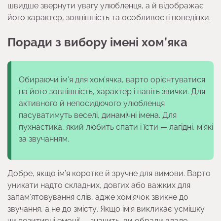
швидше звернути увагу улюбленця, а й відображає
його характер, зовнішність та особливості поведінки.
Поради з вибору імені хом’яка
Обираючи ім’я для хом’ячка, варто орієнтуватися
на його зовнішність, характер і навіть звички. Для
активного й непосидючого улюбленця
пасуватимуть веселі, динамічні імена. Для
пухнастика, який любить спати і їсти — лагідні, м’які
за звучанням.
Добре, якщо ім’я коротке й зручне для вимови. Варто
уникати надто складних, довгих або важких для
запам’ятовування слів, адже хом’ячок звикне до
звучання, а не до змісту. Якщо ім’я викликає усмішку
чи позитивні емоції — значить, ви обрали вдало.