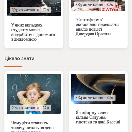
3 хв читання
0
3 хв читання
0
“Скотоферма”
скорочено: переказ та
У яких випадках
аналіз повісті
студенту може
Джорджа Орвелла
знадобитися допомога
з дипломною
Цікаво знати
4 хв читання
0
4 хв читання
0
Як сформувалися
кільця Сатурна:
гіпотези та дані Кассіні
Чому діти ставлять
тисячу питань на день: