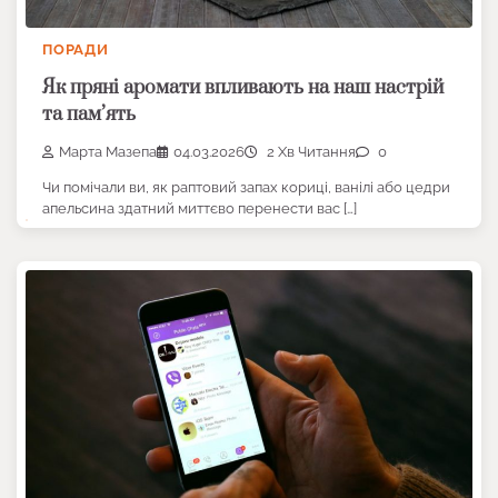
ПОРАДИ
Як пряні аромати впливають на наш настрій
та пам’ять
Марта Мазепа
04.03.2026
2 Хв Читання
0
Чи помічали ви, як раптовий запах кориці, ванілі або цедри
апельсина здатний миттєво перенести вас […]