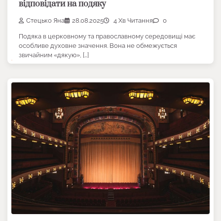
відповідати на подяку
Стецько Яна
28.08.2025
4 Хв Читання
0
Подяка в церковному та православному середовищі має
особливе духовне значення. Вона не обмежується
звичайним «дякую», […]