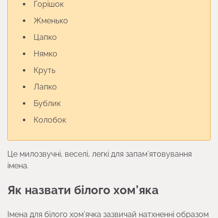
Горішок
Жменько
Цапко
Нямко
Круть
Лапко
Бублик
Колобок
Це милозвучні, веселі, легкі для запам’ятовування
імена.
Як назвати білого хом’яка
Імена для білого хом’ячка зазвичай натхненні образом