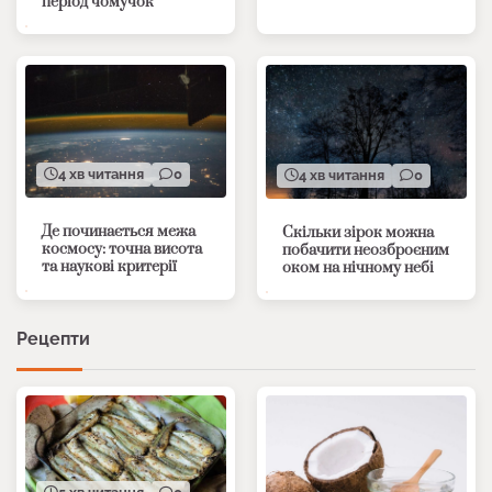
період чомучок
4 хв читання
0
4 хв читання
0
Де починається межа
Скільки зірок можна
космосу: точна висота
побачити неозброєним
та наукові критерії
оком на нічному небі
Рецепти