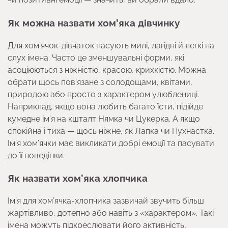
Як можна назвати хом’яка дівчинку
Для хом’ячок-дівчаток пасують милі, лагідні й легкі на
слух імена. Часто це зменшувальні форми, які
асоціюються з ніжністю, красою, крихкістю. Можна
обрати щось пов’язане з солодощами, квітами,
природою або просто з характером улюблениці.
Наприклад, якщо вона любить багато їсти, підійде
кумедне ім’я на кшталт Нямка чи Цукерка. А якщо
спокійна і тиха — щось ніжне, як Лапка чи Пухнастка.
Ім’я хом’ячки має викликати добрі емоції та пасувати
до її поведінки.
Як назвати хом’яка хлопчика
Ім’я для хом’ячка-хлопчика зазвичай звучить більш
жартівливо, дотепно або навіть з «характером». Такі
імена можуть підкреслювати його активність,