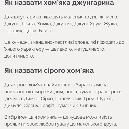
Як назвати хом’яка джунгарика
Для джунгариків підходять маленькі та дзвінкі імена:
Джунік, Гриза, Хомка, Джужик, Джуні, Хрум, Жужа,
Горішик, Цвірк, Бойко.
Це кумедні, зменшено-пестливі слова, які підходять до
їхнього характеру — швидкого, метушливого,
допитливого.
Як назвати сірого хом’яка
Для сірого хом’яка найчастіше обирають імена,
пов’язані з кольорами: дим, попіл, туман, сіра шерсть.
Ідеї імен: Димко, Сірко, Попелястик, Грей, Шурхіт,
Димуля, Сірень, Графіт, Туманчик, Сивчик.
Вибір імені для хом’ячка — це чудова можливість
проявити свою любов і увагу до маленького друга.