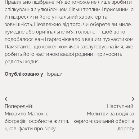
Правильно підібране ім’я допоможе не лише зробити
спілкування з улюбленцем більш теплим і приємним, а
й підкреслити його унікальний характер та
зовнішність. Незалежно від того, чи оберете ви миле,
кумедне або оригінальне ім’я, головне — щоб воно
подобалося вам і гармоніювало з вашим пухнастиком.
Пам’ятайте, що кожен хом’ячок заслуговує на ім’я, яке
робить його частиною вашої родини і приносить
радість щодня.
Опубліковано у
Поради
Навігація
Попередній:
Наступний:
записів
Михайло Матюхін:
Молитви за водія за
біографія, особисте життя,
кермом: сильний оберіг в
цікаві факти про зірку
дорогу