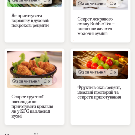
5 хв читання
0
2 хв читання
0
Як приготувати
Секрет яскравого
корюшку в духовці:
смаку Bubble Tea –
покрокові рецепти
кокосове желе та
молочні суміші
3 хв читання
0
3 хв читання
0
Фрукти в склі: рецепт,
ідеальні пропорції та
Секрет хрусткої
секрети приготування
насолоди: як
приготувати крильця
як у KFC на власній
кухні