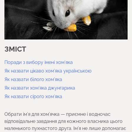
ЗМІСТ
Поради з вибору імені хом’яка
Як назвати цікаво хом’яка українською
Як назвати білого хом’яка
Як назвати хом’яка джунгарика
Як назвати сірого хом’яка
Обрати ім’я для хом’ячка — приємне і водночас
відповідальне завдання для кожного власника цього
маленького пухнастого друга. Ім’я не лише допомагає