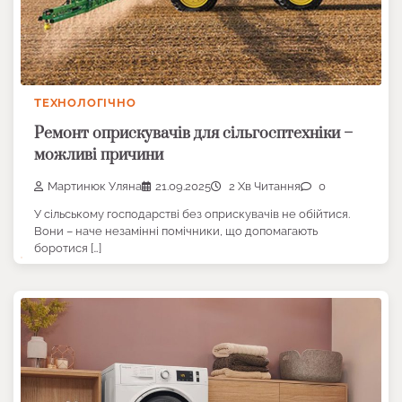
ТЕХНОЛОГІЧНО
Ремонт оприскувачів для сільгосптехніки –
можливі причини
Мартинюк Уляна
21.09.2025
2 Хв Читання
0
У сільському господарстві без оприскувачів не обійтися.
Вони – наче незамінні помічники, що допомагають
боротися […]