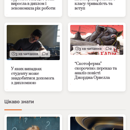
виросла в диплом і
класу: тривалість та
зекономила рік роботи
вступ
3 хв читання
0
3 хв читання
0
“Скотоферма”
скорочено: переказ та
У яких випадках
аналіз повісті
студенту може
Джорджа Орвелла
знадобитися допомога
з дипломною
Цікаво знати