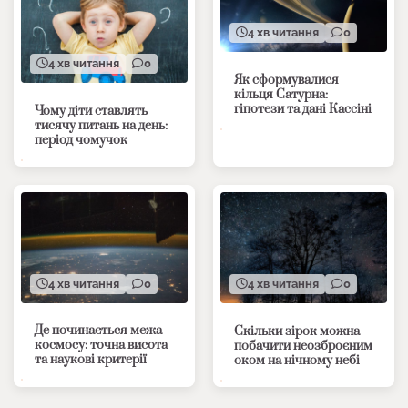
4 хв читання
0
4 хв читання
0
Як сформувалися
кільця Сатурна:
гіпотези та дані Кассіні
Чому діти ставлять
тисячу питань на день:
період чомучок
4 хв читання
0
4 хв читання
0
Де починається межа
Скільки зірок можна
космосу: точна висота
побачити неозброєним
та наукові критерії
оком на нічному небі