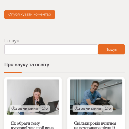
Пошук
Пошук
Про науку та освіту
2 хв читання
0
4 хв читання
0
Як обрати тему
Скільки років вчитися
курсової так, щоб вона
на ветеринара після 9