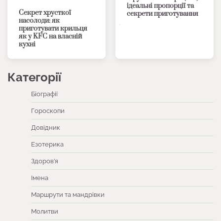
ідеальні пропорції та
Секрет хрусткої
секрети приготування
насолоди: як
приготувати крильця
як у KFC на власній
кухні
Категорії
Біографії
Гороскопи
Довідник
Езотерика
Здоров’я
Імена
Маршрути та мандрівки
Молитви