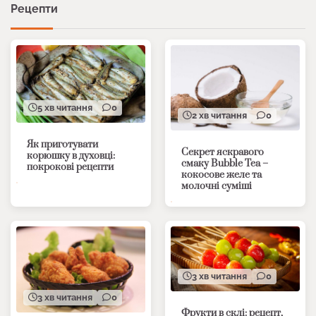
Рецепти
5 хв читання
0
2 хв читання
0
Як приготувати
Секрет яскравого
корюшку в духовці:
смаку Bubble Tea –
покрокові рецепти
кокосове желе та
молочні суміші
3 хв читання
0
3 хв читання
0
Фрукти в склі: рецепт,