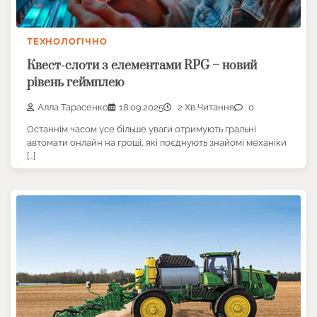
ТЕХНОЛОГІЧНО
Квест-слоти з елементами RPG – новий
рівень геймплею
Алла Тарасенко
18.09.2025
2 Хв Читання
0
Останнім часом усе більше уваги отримують гральні
автомати онлайн на гроші, які поєднують знайомі механіки
[…]