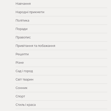
Навчання
Народні прикмети
Політика
Поради
Правопис
Привітання та побажання
Рецепти
Різне
Сад і город
Світ тварин
Сонник
Спорт
Стиль і краса